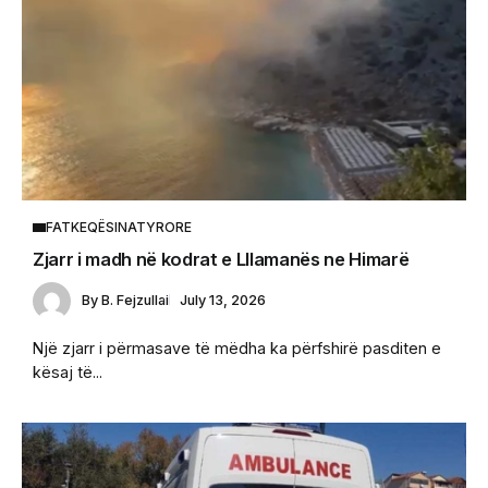
FATKEQËSINATYRORE
Zjarr i madh në kodrat e Lllamanës ne Himarë
By
B. Fejzullai
July 13, 2026
Një zjarr i përmasave të mëdha ka përfshirë pasditen e
kësaj të...