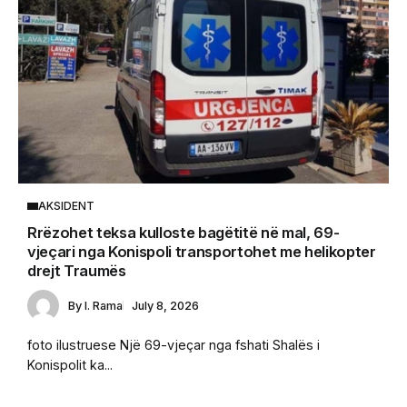
AKSIDENT
Rrëzohet teksa kulloste bagëtitë në mal, 69-
vjeçari nga Konispoli transportohet me helikopter
drejt Traumës
By
I. Rama
July 8, 2026
foto ilustruese Një 69-vjeçar nga fshati Shalës i
Konispolit ka...