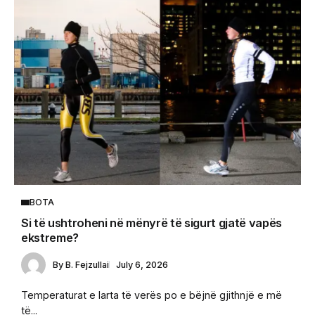
BOTA
Si të ushtroheni në mënyrë të sigurt gjatë vapës
ekstreme?
By
B. Fejzullai
July 6, 2026
Temperaturat e larta të verës po e bëjnë gjithnjë e më
të...