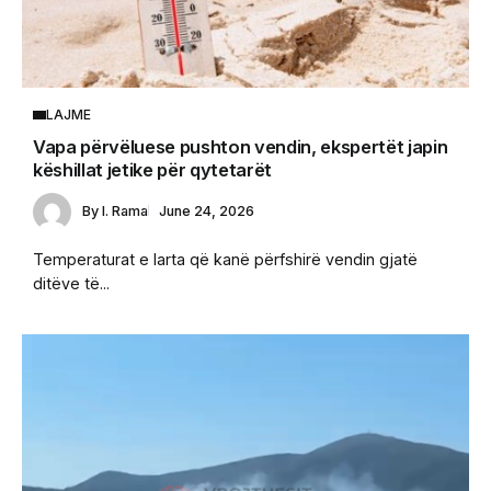
LAJME
Vapa përvëluese pushton vendin, ekspertët japin
këshillat jetike për qytetarët
By
I. Rama
June 24, 2026
Temperaturat e larta që kanë përfshirë vendin gjatë
ditëve të...