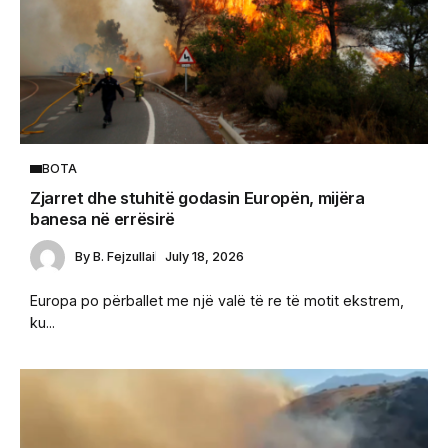
BOTA
Zjarret dhe stuhitë godasin Europën, mijëra
banesa në errësirë
By
B. Fejzullai
July 18, 2026
Europa po përballet me një valë të re të motit ekstrem,
ku...