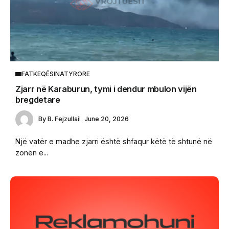
FATKEQËSINATYRORE
Zjarr në Karaburun, tymi i dendur mbulon vijën
bregdetare
By
B. Fejzullai
June 20, 2026
Një vatër e madhe zjarri është shfaqur këtë të shtunë në
zonën e...