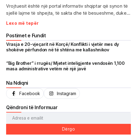
Vrojtuesit është një portal informativ shqiptar që synon të
sjellë lajme të shpejta, të sakta dhe të besueshme, duke
treguar realitetin pa çensurë. Fokus i punës sonë janë
Lexo më tepër
ngjarjet e aktualitetit, problematikat sociale, denoncimet
qytetare dhe zhvillimet që prekin drejtpërdrejt jetën e
Postimet e Fundit
përditshme të shqiptarëve.
Vrasja e 20-vjeçarit në Korçë/ Konflikti i vjetër mes dy
shokëve përfundon në të shtëna me kallashnikov
Me një komunitet gjithnjë në rritje dhe miliona shikime të
arritura në një kohë shumë të shkurtër, Vrojtuesit është
“Big Brother” i rrugës/ Mjetet inteligjente vendosën 1,100
masa administrative vetëm në një javë
kthyer në një zë të fortë informimi dhe një pasqyrë reale të
shoqërisë shqiptare.
Na Ndiqni
Facebook
Instagram
Qëndroni të Informuar
Dërgo