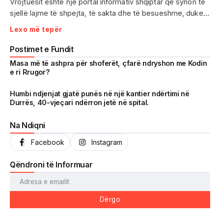
Vrojtuesit është një portal informativ shqiptar që synon të
sjellë lajme të shpejta, të sakta dhe të besueshme, duke
treguar realitetin pa çensurë. Fokus i punës sonë janë
Lexo më tepër
ngjarjet e aktualitetit, problematikat sociale, denoncimet
qytetare dhe zhvillimet që prekin drejtpërdrejt jetën e
Postimet e Fundit
përditshme të shqiptarëve.
Masa më të ashpra për shoferët, çfarë ndryshon me Kodin
e ri Rrugor?
Me një komunitet gjithnjë në rritje dhe miliona shikime të
arritura në një kohë shumë të shkurtër, Vrojtuesit është
Humbi ndjenjat gjatë punës në një kantier ndërtimi në
Durrës, 40-vjeçari ndërron jetë në spital.
kthyer në një zë të fortë informimi dhe një pasqyrë reale të
shoqërisë shqiptare.
Na Ndiqni
Facebook
Instagram
Qëndroni të Informuar
Dërgo