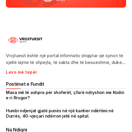
Vrojtuesit është një portal informativ shqiptar që synon të
sjellë lajme të shpejta, të sakta dhe të besueshme, duke
treguar realitetin pa çensurë. Fokus i punës sonë janë
Lexo më tepër
ngjarjet e aktualitetit, problematikat sociale, denoncimet
qytetare dhe zhvillimet që prekin drejtpërdrejt jetën e
Postimet e Fundit
përditshme të shqiptarëve.
Masa më të ashpra për shoferët, çfarë ndryshon me Kodin
e ri Rrugor?
Me një komunitet gjithnjë në rritje dhe miliona shikime të
arritura në një kohë shumë të shkurtër, Vrojtuesit është
Humbi ndjenjat gjatë punës në një kantier ndërtimi në
Durrës, 40-vjeçari ndërron jetë në spital.
kthyer në një zë të fortë informimi dhe një pasqyrë reale të
shoqërisë shqiptare.
Na Ndiqni