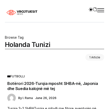
Browse Tag
Holanda Tunizi
1 Article
FUTBOLLI
Botërori 2026-Turqia mposht SHBA-në, Japonia
dhe Suedia kalojnë më tej
By
I. Rama
June 26, 2026
Turqia 3-2 SHBATurqia e mbylli me fitore aventurën në