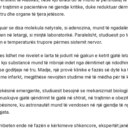
r trajtimin e pacientëve në gjendje kritike, duke reduktuar dë
tru dhe organe të tjera jetësore.
uar se disa molekula natyrale, si adenozina, mund të ngadal
n në letargji, si minjtë laboratorikë. Paralelisht, studiuesit p
lin e temperaturës trupore përmes sistemit nervor.
s lidhet me nivelet e larta të jodurit në gjakun e ketrit gjatë let
 kjo substancë mund të mbrojë indet nga dëmtimet që ndodhin k
 ose goditjeje në tru. Madje, një provë klinike e fazës së dytë ka
 me infarkt, megjithëse nevojiten studime më të mëdha për të k
kësinë emergjente, studiuesit besojnë se mekanizmat biologjik
uskujve gjatë qëndrimit të gjatë në shtrat, në trajtimin e obezi
ësinore, ku astronautët mund të vendosen në një gjendje të n
jata.
mbeten ende në fazën e kërkimeve shkencore, ekspertët janë o