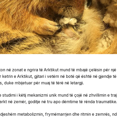
ton në zonat e ngrira të Arktikut mund të mbajë çelësin për nj
ketrin e Arktikut, gjitari i vetëm në botë që është në gjendje 
es, duke mbijetuar për muaj të tërë në letargji.
studimi i këtij mekanizmi unik mund të çojë në zhvillimin e traj
arkt në zemër, goditje në tru apo dëmtime të rënda traumatike
 ul ndjeshëm metabolizmin, frymëmarrjen dhe ritmin e zemrës, n