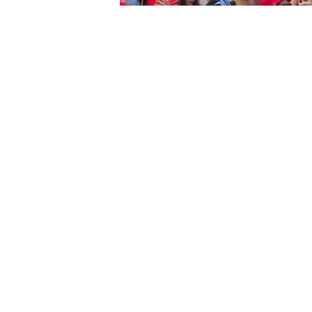
Home
Lajme
Ditëlindja e Ramës, protest
/
/
LAJME
SHQIPËRIA
TË DREJTAT
Ditëlindja e Ramës, p
B. Fejzullai
Gjatë protestës së zhvil
për të “uruar” kryeministr