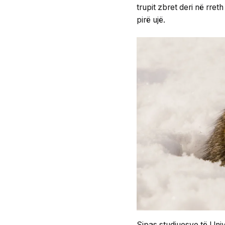
trupit zbret deri në rret
pirë ujë.
Sipas studiuesve të Unive