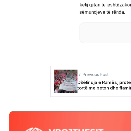
këtij gjitari të jashtëz
sëmundjeve të rënda.
Previous Post
Ditëlindja e Ramës, prote
tortë me beton dhe flam