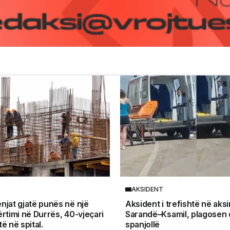
AKSIDENT
njat gjatë punës në një
Aksident i trefishtë në aksi
ërtimi në Durrës, 40-vjeçari
Sarandë–Ksamil, plagosen d
ë në spital.
spanjollë