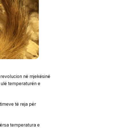
ë revolucion në mjekësinë
të ulë temperaturën e
timeve të reja për
.
dërsa temperatura e