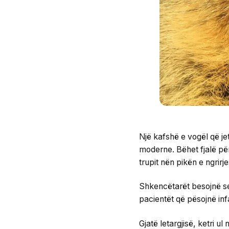
Një kafshë e vogël që je
moderne. Bëhet fjalë për 
trupit nën pikën e ngrirj
Shkencëtarët besojnë se 
pacientët që pësojnë inf
Gjatë letargjisë, ketri