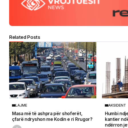
Related Posts
LAJME
AKSIDENT
Masa më të ashpra për shoferët,
Humbi ndje
çfarë ndryshon me Kodin e ri Rrugor?
kantier nd
ndërron jet