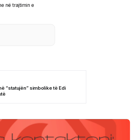
e në trajtimin e
në “statujën” simbolike të Edi
stë