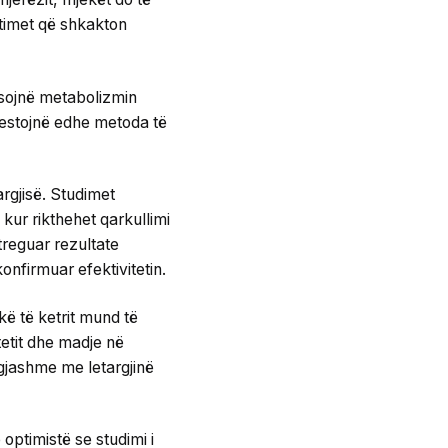
mtimet që shkakton
ësojnë metabolizmin
o testojnë edhe metoda të
argjisë. Studimet
ur rikthehet qarkullimi
 treguar rezultate
onfirmuar efektivitetin.
ë të ketrit mund të
tetit dhe madje në
gjashme me letargjinë
ptimistë se studimi i