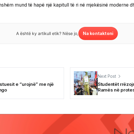
akonshëm mund të hapë një kapitull të ri në mjekësinë moderne dh
Na kontaktoni
A është ky artikull etik? Nëse jo,
Next Post
stuesit e “urojnë” me një
Studentët rrëzoj
ingo
Ramës në prote