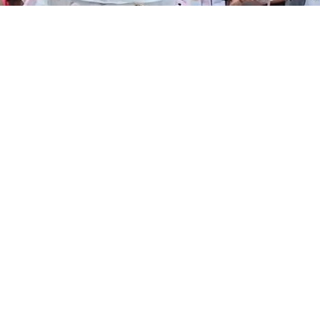
uesit e “urojnë” me një tortë me beton dhe flamingo
rotestuesit e “urojnë” me një tortë 
luar këtë të shtunë në kryeqytet, pjesëmarrësit kanë zgjedhur
in Edi Rama në ditëlindjen e tij.