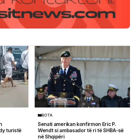
BOTA
n
Senati amerikan konfirmon Eric P.
y turistë
Wendt si ambasador të ri të SHBA-së
në Shqipëri