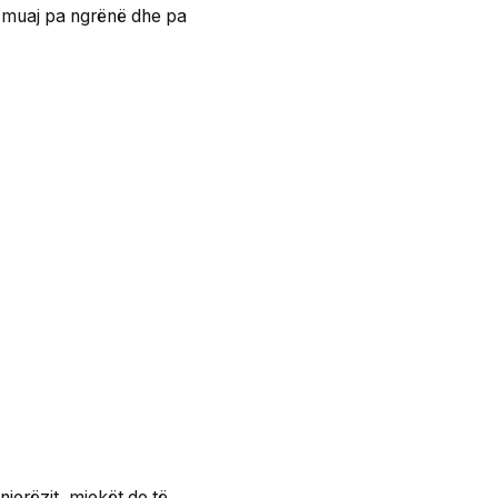
etë muaj pa ngrënë dhe pa
njerëzit, mjekët do të