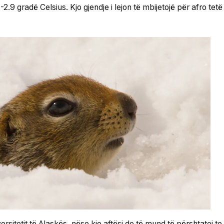
h -2.9 gradë Celsius. Kjo gjendje i lejon të mbijetojë për afro t
rsitetit të Alaskës, nëse kjo aftësi do të mund të përshtatej te 