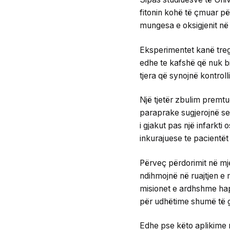
fitonin kohë të çmuar pë
mungesa e oksigjenit në 
Eksperimentet kanë treg
edhe te kafshë që nuk bie
tjera që synojnë kontrol
Një tjetër zbulim premtue
paraprake sugjerojnë se
i gjakut pas një infarkti
inkurajuese te pacientët
Përveç përdorimit në mje
ndihmojnë në ruajtjen e m
misionet e ardhshme hap
për udhëtime shumë të g
Edhe pse këto aplikime 