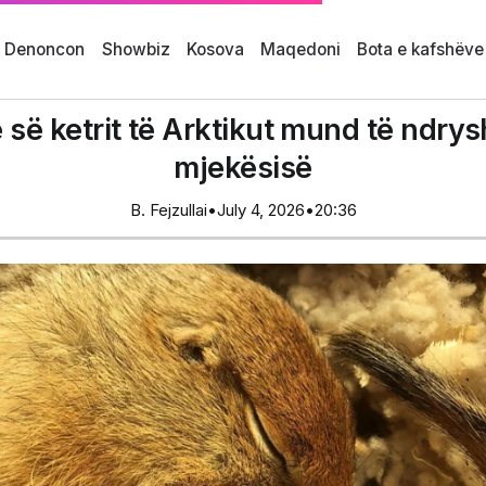
i Denoncon
Showbiz
Kosova
Maqedoni
Bota e kafshëve
së së ketrit të Arktikut mund të ndr
mjekësisë
B. Fejzullai
•
July 4, 2026
•
20:36