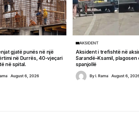
AKSIDENT
njat gjatë punës në një
Aksident i trefishtë në aksi
ërtimi në Durrës, 40-vjeçari
Sarandë–Ksamil, plagosen d
ë në spital.
spanjollë
Rama
August 6, 2026
By
I. Rama
August 6, 202