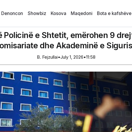
i Denoncon
Showbiz
Kosova
Maqedoni
Bota e kafshëve
Policinë e Shtetit, emërohen 9 drejt
omisariate dhe Akademinë e Siguri
B. Fejzullai
•
July 1, 2026
•
11:58