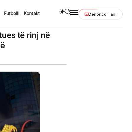
Futbolli
Kontakt
Denonco Tani
ues të rinj në
së