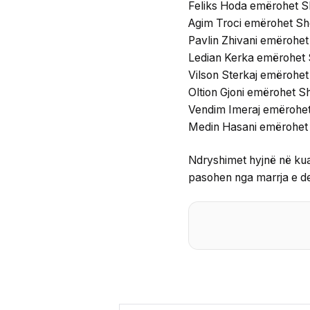
Feliks Hoda emërohet She
Agim Troci emërohet Shef 
Pavlin Zhivani emërohet 
Ledian Kerka emërohet Sh
Vilson Sterkaj emërohet S
Oltion Gjoni emërohet She
Vendim Imeraj emërohet S
Medin Hasani emërohet Sh
Ndryshimet hyjnë në kuadë
pasohen nga marrja e det