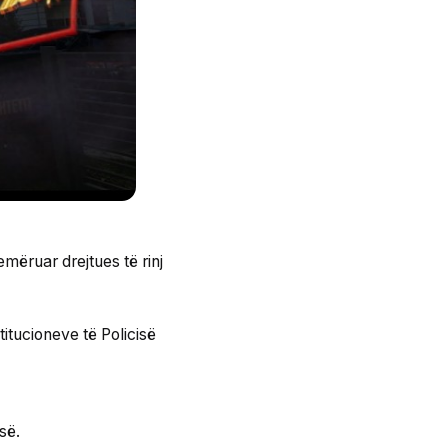
emëruar drejtues të rinj
titucioneve të Policisë
së.