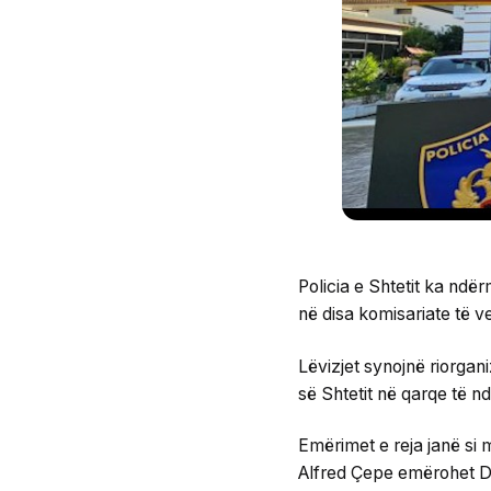
Policia e Shtetit ka ndër
në disa komisariate të v
Lëvizjet synojnë riorgani
së Shtetit në qarqe të 
Emërimet e reja janë si 
Alfred Çepe emërohet Dek