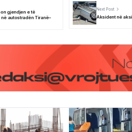
Next Post
son gjendjen e të
Aksident në aksi
 në autostradën Tiranë–