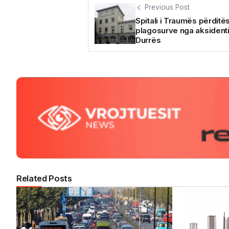
Previous Post
Spitali i Traumës përditë
plagosurve nga aksidenti
Durrës
Related Posts