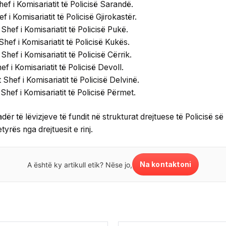
f i Komisariatit të Policisë Sarandë.
i Komisariatit të Policisë Gjirokastër.
Shef i Komisariatit të Policisë Pukë.
ef i Komisariatit të Policisë Kukës.
hef i Komisariatit të Policisë Cërrik.
f i Komisariatit të Policisë Devoll.
hef i Komisariatit të Policisë Delvinë.
ef i Komisariatit të Policisë Përmet.
r të lëvizjeve të fundit në strukturat drejtuese të Policisë së S
yrës nga drejtuesit e rinj.
Na kontaktoni
A është ky artikull etik? Nëse jo,