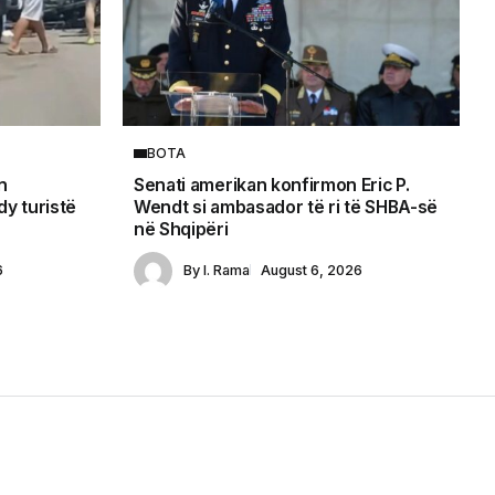
BOTA
n
Senati amerikan konfirmon Eric P.
y turistë
Wendt si ambasador të ri të SHBA-së
në Shqipëri
6
By
I. Rama
August 6, 2026