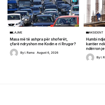
LAJME
AKSIDENT
Masa më të ashpra për shoferët,
Humbi ndje
çfarë ndryshon me Kodin e ri Rrugor?
kantier nd
ndërron jet
By
I. Rama
August 6, 2026
By
I. 