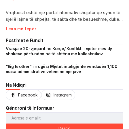
Vrojtuesit është një portal informativ shqiptar që synon të
sjellë lajme të shpejta, të sakta dhe të besueshme, duke
treguar realitetin pa çensurë. Fokus i punës sonë janë
Lexo më tepër
ngjarjet e aktualitetit, problematikat sociale, denoncimet
qytetare dhe zhvillimet që prekin drejtpërdrejt jetën e
Postimet e Fundit
përditshme të shqiptarëve.
Vrasja e 20-vjeçarit në Korçë/ Konflikti i vjetër mes dy
shokëve përfundon në të shtëna me kallashnikov
Me një komunitet gjithnjë në rritje dhe miliona shikime të
arritura në një kohë shumë të shkurtër, Vrojtuesit është
“Big Brother” i rrugës/ Mjetet inteligjente vendosën 1,100
masa administrative vetëm në një javë
kthyer në një zë të fortë informimi dhe një pasqyrë reale të
shoqërisë shqiptare.
Na Ndiqni
Facebook
Instagram
Qëndroni të Informuar
Dërgo