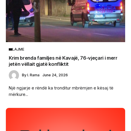
LAJME
Krim brenda familjes në Kavajë, 76-vjeçari i merr
jetën vëllait gjatë konfliktit
By
I. Rama
June 24, 2026
Një ngjarje e rëndë ka tronditur mbrëmjen e kësaj të
mërkure...