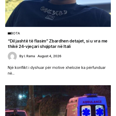
BOTA
“Dil jashtë të flasim” Zbardhen detajet, si u vra me
thikë 24-vjeçari shqiptar në Itali
By
I. Rama
August 4, 2026
Një konflikt i dyshuar për motive xhelozie ka përfunduar
në...