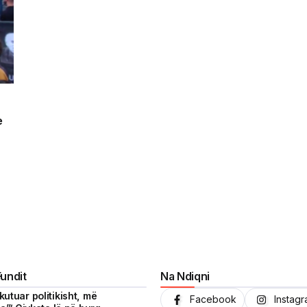
e
Fundit
Na Ndiqni
utuar politikisht, më
Facebook
Instag