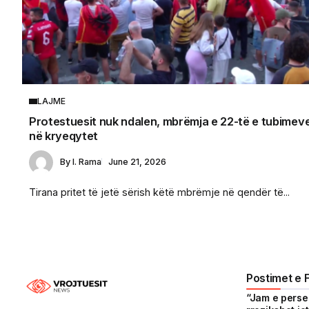
LAJME
Protestuesit nuk ndalen, mbrëmja e 22-të e tubimev
në kryeqytet
By
I. Rama
June 21, 2026
Tirana pritet të jetë sërish këtë mbrëmje në qendër të...
Postimet e 
“Jam e persek