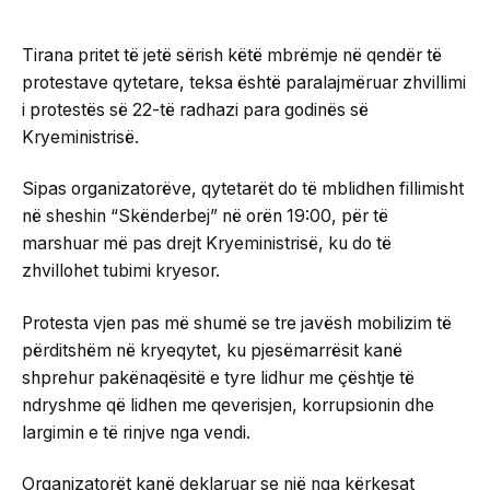
Tirana pritet të jetë sërish këtë mbrëmje në qendër të
protestave qytetare, teksa është paralajmëruar zhvillimi
i protestës së 22-të radhazi para godinës së
Kryeministrisë.
Sipas organizatorëve, qytetarët do të mblidhen fillimisht
në sheshin “Skënderbej” në orën 19:00, për të
marshuar më pas drejt Kryeministrisë, ku do të
zhvillohet tubimi kryesor.
Protesta vjen pas më shumë se tre javësh mobilizim të
përditshëm në kryeqytet, ku pjesëmarrësit kanë
shprehur pakënaqësitë e tyre lidhur me çështje të
ndryshme që lidhen me qeverisjen, korrupsionin dhe
largimin e të rinjve nga vendi.
Organizatorët kanë deklaruar se një nga kërkesat