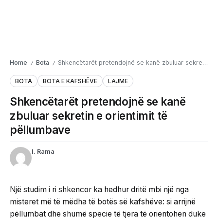
Home
Bota
Shkencëtarët pretendojnë se kanë zbuluar sekretin e orientimit të pëllumbave
/
/
BOTA
BOTA E KAFSHËVE
LAJME
Shkencëtarët pretendojnë se kanë
zbuluar sekretin e orientimit të
pëllumbave
I. Rama
Një studim i ri shkencor ka hedhur dritë mbi një nga
misteret më të mëdha të botës së kafshëve: si arrijnë
pëllumbat dhe shumë specie të tjera të orientohen duke