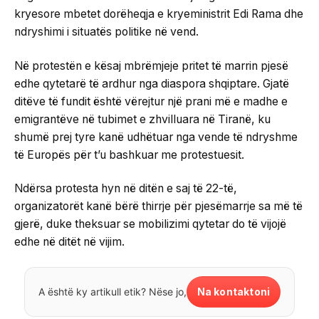
kryesore mbetet dorëheqja e kryeministrit Edi Rama dhe
ndryshimi i situatës politike në vend.
Në protestën e kësaj mbrëmjeje pritet të marrin pjesë
edhe qytetarë të ardhur nga diaspora shqiptare. Gjatë
ditëve të fundit është vërejtur një prani më e madhe e
emigrantëve në tubimet e zhvilluara në Tiranë, ku
shumë prej tyre kanë udhëtuar nga vende të ndryshme
të Europës për t’u bashkuar me protestuesit.
Ndërsa protesta hyn në ditën e saj të 22-të,
organizatorët kanë bërë thirrje për pjesëmarrje sa më të
gjerë, duke theksuar se mobilizimi qytetar do të vijojë
edhe në ditët në vijim.
Na kontaktoni
A është ky artikull etik? Nëse jo,