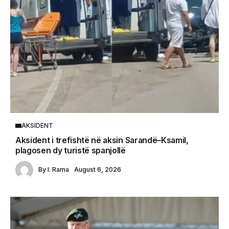
AKSIDENT
Aksident i trefishtë në aksin Sarandë–Ksamil,
plagosen dy turistë spanjollë
By
I. Rama
August 6, 2026