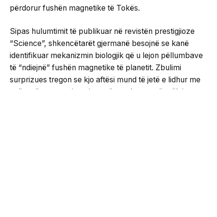
përdorur fushën magnetike të Tokës.
Sipas hulumtimit të publikuar në revistën prestigjioze
“Science”, shkencëtarët gjermanë besojnë se kanë
identifikuar mekanizmin biologjik që u lejon pëllumbave
të “ndiejnë” fushën magnetike të planetit. Zbulimi
surprizues tregon se kjo aftësi mund të jetë e lidhur me
qeliza të veçanta imunitare të vendosura në mëlçi.
Për dekada me radhë, studiuesit kanë debatuar nëse
busulla natyrore e zogjve ndodhet në sy, në sqep apo
në veshin e brendshëm. Megjithatë, kërkimet e fundit
kanë zbuluar përqendrime të larta të qelizave të pasura
me hekur në mëlçinë e pëllumbave, të cilat janë të
lidhura me fibra nervore dhe mund të transmetojnë
informacionin magnetik drejt trurit.
Për të testuar teorinë e tyre, shkencëtarët kryen