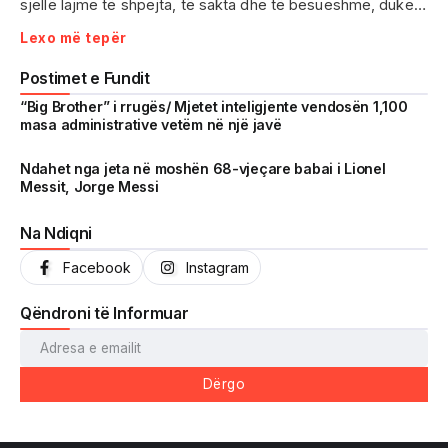
sjellë lajme të shpejta, të sakta dhe të besueshme, duke
treguar realitetin pa çensurë. Fokus i punës sonë janë
Lexo më tepër
ngjarjet e aktualitetit, problematikat sociale, denoncimet
qytetare dhe zhvillimet që prekin drejtpërdrejt jetën e
Postimet e Fundit
përditshme të shqiptarëve.
“Big Brother” i rrugës/ Mjetet inteligjente vendosën 1,100
masa administrative vetëm në një javë
Me një komunitet gjithnjë në rritje dhe miliona shikime të
arritura në një kohë shumë të shkurtër, Vrojtuesit është
Ndahet nga jeta në moshën 68-vjeçare babai i Lionel
Messit, Jorge Messi
kthyer në një zë të fortë informimi dhe një pasqyrë reale të
shoqërisë shqiptare.
Na Ndiqni
Facebook
Instagram
Qëndroni të Informuar
Dërgo