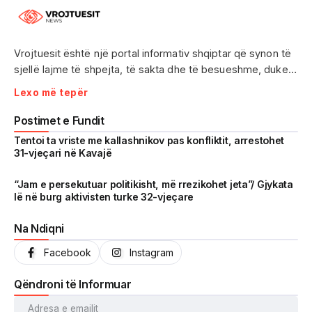
Vrojtuesit është një portal informativ shqiptar që synon të
sjellë lajme të shpejta, të sakta dhe të besueshme, duke
treguar realitetin pa çensurë. Fokus i punës sonë janë
Lexo më tepër
ngjarjet e aktualitetit, problematikat sociale, denoncimet
qytetare dhe zhvillimet që prekin drejtpërdrejt jetën e
Postimet e Fundit
përditshme të shqiptarëve.
Tentoi ta vriste me kallashnikov pas konfliktit, arrestohet
31-vjeçari në Kavajë
Me një komunitet gjithnjë në rritje dhe miliona shikime të
arritura në një kohë shumë të shkurtër, Vrojtuesit është
“Jam e persekutuar politikisht, më rrezikohet jeta”/ Gjykata
lë në burg aktivisten turke 32-vjeçare
kthyer në një zë të fortë informimi dhe një pasqyrë reale të
shoqërisë shqiptare.
Na Ndiqni
Facebook
Instagram
Qëndroni të Informuar