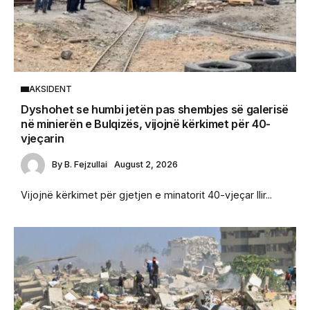
AKSIDENT
Dyshohet se humbi jetën pas shembjes së galerisë
në minierën e Bulqizës, vijojnë kërkimet për 40-
vjeçarin
By
B. Fejzullai
August 2, 2026
Vijojnë kërkimet për gjetjen e minatorit 40-vjeçar Ilir...