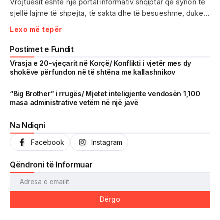
Vrojtuesit është një portal informativ shqiptar që synon të
sjellë lajme të shpejta, të sakta dhe të besueshme, duke
treguar realitetin pa çensurë. Fokus i punës sonë janë
Lexo më tepër
ngjarjet e aktualitetit, problematikat sociale, denoncimet
qytetare dhe zhvillimet që prekin drejtpërdrejt jetën e
Postimet e Fundit
përditshme të shqiptarëve.
Vrasja e 20-vjeçarit në Korçë/ Konflikti i vjetër mes dy
shokëve përfundon në të shtëna me kallashnikov
Me një komunitet gjithnjë në rritje dhe miliona shikime të
arritura në një kohë shumë të shkurtër, Vrojtuesit është
“Big Brother” i rrugës/ Mjetet inteligjente vendosën 1,100
masa administrative vetëm në një javë
kthyer në një zë të fortë informimi dhe një pasqyrë reale të
shoqërisë shqiptare.
Na Ndiqni
Facebook
Instagram
Qëndroni të Informuar
Dërgo