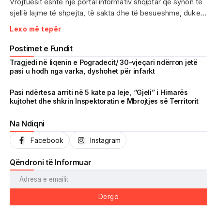
Vrojtuesit është një portal informativ shqiptar që synon të
sjellë lajme të shpejta, të sakta dhe të besueshme, duke
treguar realitetin pa çensurë. Fokus i punës sonë janë
Lexo më tepër
ngjarjet e aktualitetit, problematikat sociale, denoncimet
qytetare dhe zhvillimet që prekin drejtpërdrejt jetën e
Postimet e Fundit
përditshme të shqiptarëve.
Tragjedi në liqenin e Pogradecit/ 30-vjeçari ndërron jetë
pasi u hodh nga varka, dyshohet për infarkt
Me një komunitet gjithnjë në rritje dhe miliona shikime të
arritura në një kohë shumë të shkurtër, Vrojtuesit është
Pasi ndërtesa arriti në 5 kate pa leje, “Gjeli” i Himarës
kujtohet dhe shkrin Inspektoratin e Mbrojtjes së Territorit
kthyer në një zë të fortë informimi dhe një pasqyrë reale të
shoqërisë shqiptare.
Na Ndiqni
Facebook
Instagram
Qëndroni të Informuar
Dërgo