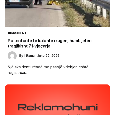
AKSIDENT
Po tentonte të kalonte rrugën, humb jetën
tragjikisht 71-vjeçarja
By
I. Rama
June 22, 2026
Një aksident i rëndë me pasojë vdekjen është
regjistruar...