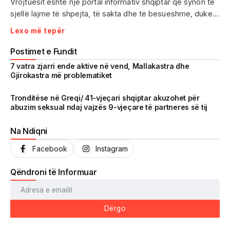
Vrojtuesit është një portal informativ shqiptar që synon të
sjellë lajme të shpejta, të sakta dhe të besueshme, duke
treguar realitetin pa çensurë. Fokus i punës sonë janë
Lexo më tepër
ngjarjet e aktualitetit, problematikat sociale, denoncimet
qytetare dhe zhvillimet që prekin drejtpërdrejt jetën e
Postimet e Fundit
përditshme të shqiptarëve.
7 vatra zjarri ende aktive në vend, Mallakastra dhe
Gjirokastra më problematiket
Me një komunitet gjithnjë në rritje dhe miliona shikime të
arritura në një kohë shumë të shkurtër, Vrojtuesit është
Tronditëse në Greqi/ 41-vjeçari shqiptar akuzohet për
abuzim seksual ndaj vajzës 9-vjeçare të partneres së tij
kthyer në një zë të fortë informimi dhe një pasqyrë reale të
shoqërisë shqiptare.
Na Ndiqni
Facebook
Instagram
Qëndroni të Informuar
Dërgo