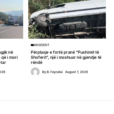
AKSIDENT
agjik në
Përplasje e fortë pranë “Pushimit të
 që i mori
Shoferit”, një i moshuar në gjendje të
ptar
rëndë
2026
By
B. Fejzullai
August 7, 2026