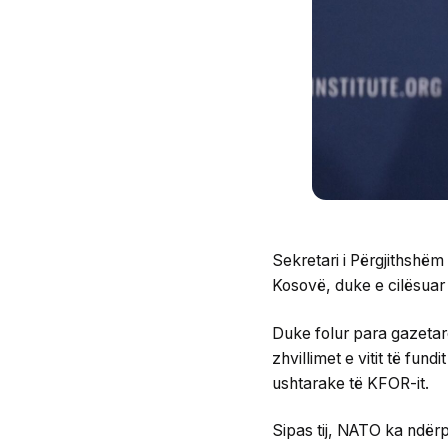
Sekretari i Përgjithshë
Kosovë, duke e cilësuar k
Duke folur para gazetarë
zhvillimet e vitit të fund
ushtarake të KFOR-it.
Sipas tij, NATO ka ndërp