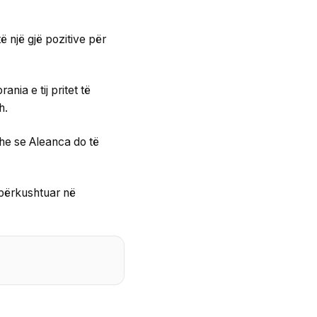
ë një gjë pozitive për
nia e tij pritet të
h.
dhe se Aleanca do të
i përkushtuar në