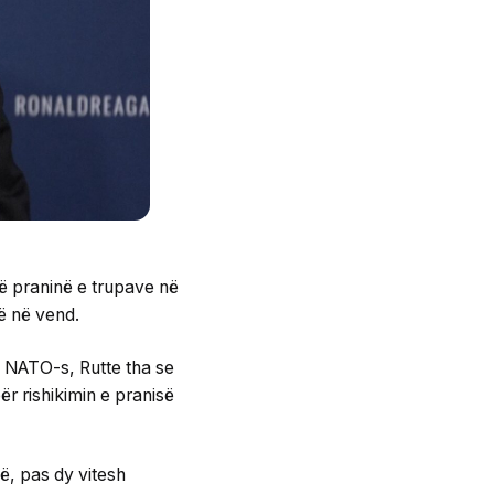
jë praninë e trupave në
së në vend.
ë NATO-s, Rutte tha se
për rishikimin e pranisë
ë, pas dy vitesh