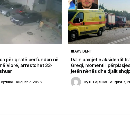
AKSIDENT
a për qiratë përfundon në
Dalin pamjet e aksidentit tr
 në Vlorë, arrestohet 33-
Greqi, momenti i përplasjes
yshuar
jetën nënës dhe djalit shqi
Fejzullai
August 7, 2026
By
B. Fejzullai
August 7, 