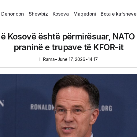
i Denoncon
Showbiz
Kosova
Maqedoni
Bota e kafshëve
 në Kosovë është përmirësuar, NATO 
praninë e trupave të KFOR-it
I. Rama
•
June 17, 2026
•
14:17