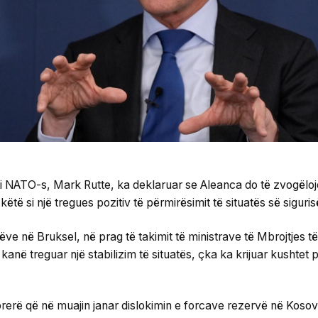
m i NATO-s, Mark Rutte, ka deklaruar se Aleanca do të zvogëlo
ëtë si një tregues pozitiv të përmirësimit të situatës së siguri
ve në Bruksel, në prag të takimit të ministrave të Mbrojtjes t
it kanë treguar një stabilizim të situatës, çka ka krijuar kushtet 
rerë që në muajin janar dislokimin e forcave rezervë në Kosov