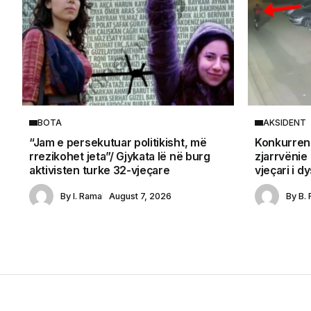
BOTA
AKSIDENT
“Jam e persekutuar politikisht, më
Konkurrenc
rrezikohet jeta”/ Gjykata lë në burg
zjarrvënie
aktivisten turke 32-vjeçare
vjeçari i d
By
I. Rama
August 7, 2026
By
B. 