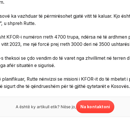
m.
sovë ka vazhduar të përmirësohet gjatë vitit të kaluar. Kjo ësht
, u shpreh Rutte.
lisht KFOR-i numëron rreth 4700 trupa, ndërsa në të ardhmen pra
a vitit 2023, me një forcë prej rreth 3000 deri në 3500 ushtarës
s theksoi se çdo vendim do të varet nga zhvillimet në terren 
a afër situatën e sigurisë.
 planifikuar, Rutte nënvizoi se misioni i KFOR-it do të mbetet 
 të sigurt dhe të qëndrueshëm për të gjithë qytetarët e Kosovës.
Na kontaktoni
A është ky artikull etik? Nëse jo,