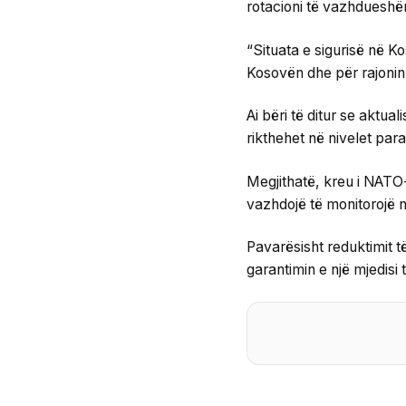
rotacioni të vazhdueshë
“Situata e sigurisë në Ko
Kosovën dhe për rajonin”
Ai bëri të ditur se aktua
rikthehet në nivelet par
Megjithatë, kreu i NATO-
vazhdojë të monitorojë ng
Pavarësisht reduktimit të
garantimin e një mjedisi