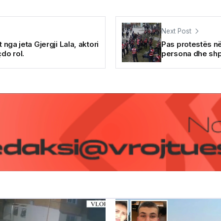
Next Post
 nga jeta Gjergji Lala, aktori
Pas protestës në
do rol.
persona dhe shpa