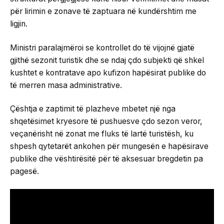
për lirimin e zonave të zaptuara në kundërshtim me
ligjin.
Ministri paralajmëroi se kontrollet do të vijojnë gjatë
gjithë sezonit turistik dhe se ndaj çdo subjekti që shkel
kushtet e kontratave apo kufizon hapësirat publike do
të merren masa administrative.
Çështja e zaptimit të plazheve mbetet një nga
shqetësimet kryesore të pushuesve çdo sezon veror,
veçanërisht në zonat me fluks të lartë turistësh, ku
shpesh qytetarët ankohen për mungesën e hapësirave
publike dhe vështirësitë për të aksesuar bregdetin pa
pagesë.