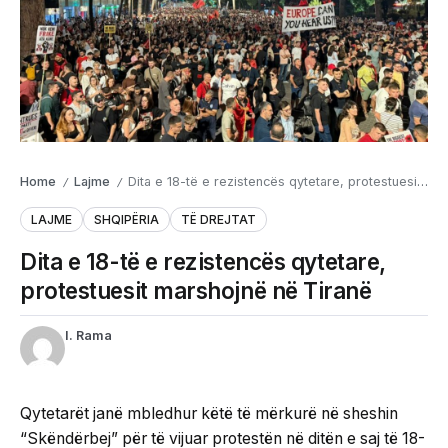
Home
Lajme
Dita e 18-të e rezistencës qytetare, protestuesit marshojnë në Tiranë
/
/
LAJME
SHQIPËRIA
TË DREJTAT
Dita e 18-të e rezistencës qytetare,
protestuesit marshojnë në Tiranë
I. Rama
Qytetarët janë mbledhur këtë të mërkurë në sheshin
“Skëndërbej” për të vijuar protestën në ditën e saj të 18-