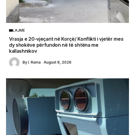
LAJME
Vrasja e 20-vjeçarit në Korçë/ Konflikti i vjetër mes
dy shokëve përfundon në të shtëna me
kallashnikov
By
I. Rama
August 8, 2026