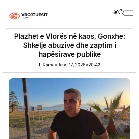
Plazhet e Vlorës në kaos, Gonxhe:
Shkelje abuzive dhe zaptim i
hapësirave publike
I. Rama
•
June 17, 2026
•
20:42