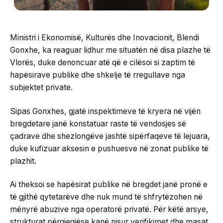
Ministri i Ekonomisë, Kulturës dhe Inovacionit, Blendi
Gonxhe, ka reaguar lidhur me situatën në disa plazhe të
Vlorës, duke denoncuar atë që e cilësoi si zaptim të
hapësirave publike dhe shkelje të rregullave nga
subjektet private.
Sipas Gonxhes, gjatë inspektimeve të kryera në vijën
bregdetare janë konstatuar raste të vendosjes së
çadrave dhe shezlongëve jashtë sipërfaqeve të lejuara,
duke kufizuar aksesin e pushuesve në zonat publike të
plazhit.
Ai theksoi se hapësirat publike në bregdet janë pronë e
të gjithë qytetarëve dhe nuk mund të shfrytëzohen në
mënyrë abuzive nga operatorë privatë. Për këtë arsye,
strukturat përgjegjëse kanë nisur verifikimet dhe masat