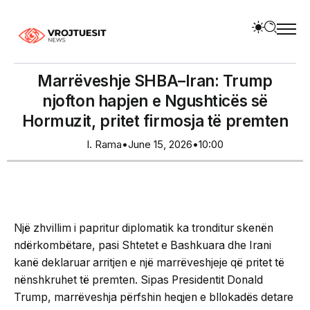
Marrëveshje SHBA–Iran: Trump
njofton hapjen e Ngushticës së
Hormuzit, pritet firmosja të premten
I. Rama
•
June 15, 2026
•
10:00
Një zhvillim i papritur diplomatik ka tronditur skenën
ndërkombëtare, pasi Shtetet e Bashkuara dhe Irani
kanë deklaruar arritjen e një marrëveshjeje që pritet të
nënshkruhet të premten. Sipas Presidentit Donald
Trump, marrëveshja përfshin heqjen e bllokadës detare