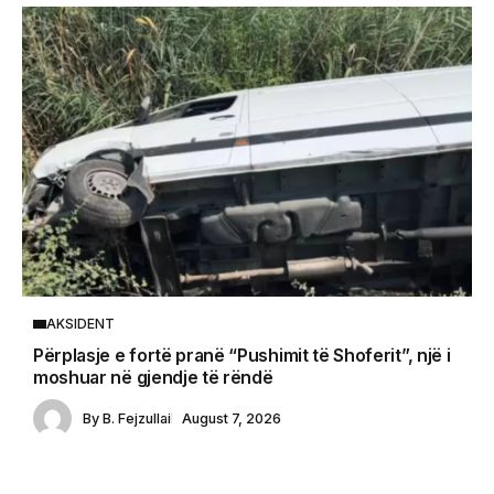
AKSIDENT
Përplasje e fortë pranë “Pushimit të Shoferit”, një i
moshuar në gjendje të rëndë
By
B. Fejzullai
August 7, 2026