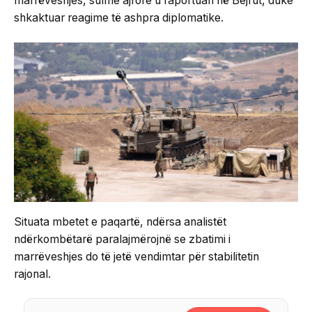
marrëveshjes, sulme ajrore u raportuan në Bejrut, duke
shkaktuar reagime të ashpra diplomatike.
Situata mbetet e paqartë, ndërsa analistët
ndërkombëtarë paralajmërojnë se zbatimi i
marrëveshjes do të jetë vendimtar për stabilitetin
rajonal.