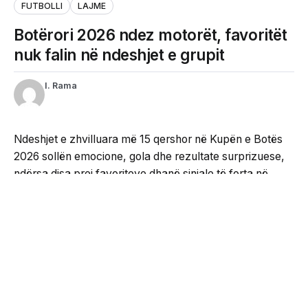
FUTBOLLI
LAJME
Botërori 2026 ndez motorët, favoritët
nuk falin në ndeshjet e grupit
I. Rama
Ndeshjet e zhvilluara më 15 qershor në Kupën e Botës
2026 sollën emocione, gola dhe rezultate surprizuese,
ndërsa disa prej favoriteve dhanë sinjale të forta në
garën për fazën me eliminim direkt.
Suedia regjistroi një fitore bindëse 5-1 ndaj Tunizisë,
duke dominuar sfidën nga minuta e parë. Yasin Ayari
ishte protagonisti kryesor me dy gola, ndërsa Alexander
Isak, Viktor Gyökeres dhe Mattias Svanberg vulosën
suksesin e skandinavëve.