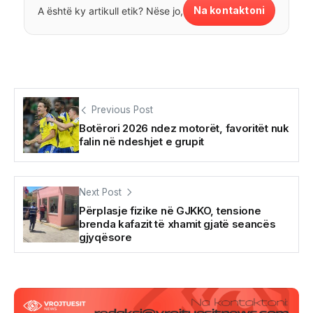
Na kontaktoni
A është ky artikull etik? Nëse jo,
Previous Post
Botërori 2026 ndez motorët, favoritët nuk
falin në ndeshjet e grupit
Next Post
Përplasje fizike në GJKKO, tensione
brenda kafazit të xhamit gjatë seancës
gjyqësore