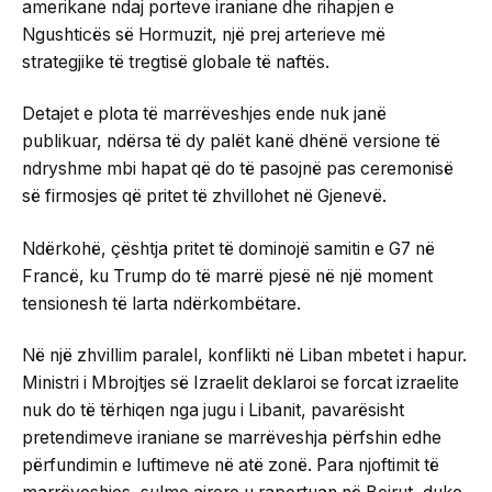
amerikane ndaj porteve iraniane dhe rihapjen e
Ngushticës së Hormuzit, një prej arterieve më
strategjike të tregtisë globale të naftës.
Detajet e plota të marrëveshjes ende nuk janë
publikuar, ndërsa të dy palët kanë dhënë versione të
ndryshme mbi hapat që do të pasojnë pas ceremonisë
së firmosjes që pritet të zhvillohet në Gjenevë.
Ndërkohë, çështja pritet të dominojë samitin e G7 në
Francë, ku Trump do të marrë pjesë në një moment
tensionesh të larta ndërkombëtare.
Në një zhvillim paralel, konflikti në Liban mbetet i hapur.
Ministri i Mbrojtjes së Izraelit deklaroi se forcat izraelite
nuk do të tërhiqen nga jugu i Libanit, pavarësisht
pretendimeve iraniane se marrëveshja përfshin edhe
përfundimin e luftimeve në atë zonë. Para njoftimit të