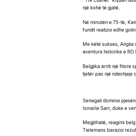
“Tre Luanët” krijuan dis
një kohë të gjatë.
Në minutën e 75-të, Kan
fundit realizoi edhe goli
Me këtë sukses, Anglia s
aventura historike e RD
Belgjika arriti një fito
tjetër pas një ndeshjeje
Senegali dominoi pjesën 
Ismaïla Sarr, duke e ven
Megjithatë, reagimi belg
Tielemans barazoi rezulta