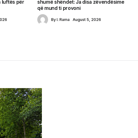
 luftës për
shumë shëndet: Ja disa zëvendësime
që mund ti provoni
2026
By
I. Rama
August 5, 2026