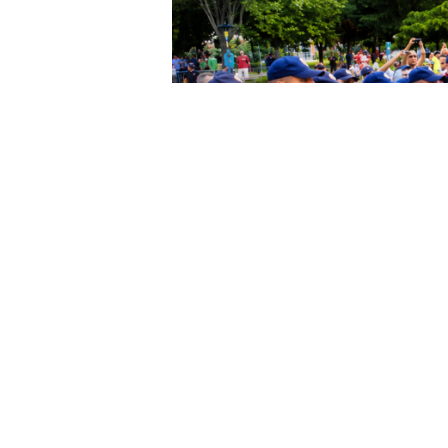
Home
Lajme
Autoambulanca pranë Parlam
/
/
LAJME
SHËNDET
SHQIPËRIA
TË D