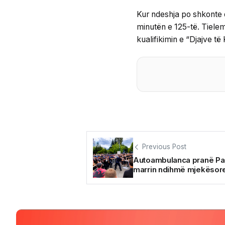
Kur ndeshja po shkonte d
minutën e 125-të. Tiele
kualifikimin e “Djajve të 
Previous Post
Autoambulanca pranë Parl
marrin ndihmë mjekësor