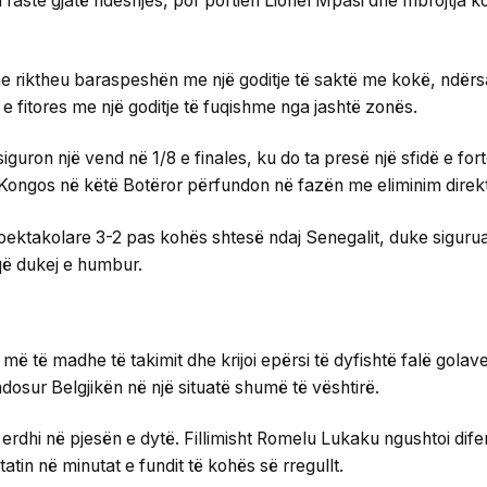
a raste gjatë ndeshjes, por portieri Lionel Mpasi dhe mbrojtja 
e riktheu baraspeshën me një goditje të saktë me kokë, ndërs
n e fitores me një goditje të fuqishme nga jashtë zonës.
iguron një vend në 1/8 e finales, ku do ta presë një sfidë e fo
 Kongos në këtë Botëror përfundon në fazën me eliminim direkt
re spektakolare 3-2 pas kohës shtesë ndaj Senegalit, duke siguru
 që dukej e humbur.
më të madhe të takimit dhe krijoi epërsi të dyfishtë falë golav
dosur Belgjikën në një situatë shumë të vështirë.
 erdhi në pjesën e dytë. Fillimisht Romelu Lukaku ngushtoi dif
tin në minutat e fundit të kohës së rregullt.