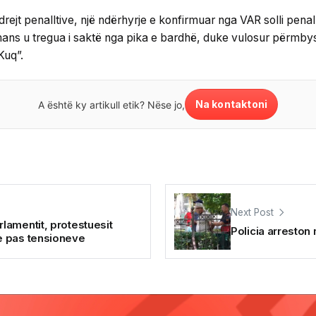
rejt penalltive, një ndërhyrje e konfirmuar nga VAR solli penall
mans u tregua i saktë nga pika e bardhë, duke vulosur përmby
Kuq”.
Na kontaktoni
A është ky artikull etik? Nëse jo,
Next Post
amentit, protestuesit
Policia arreston
e pas tensioneve