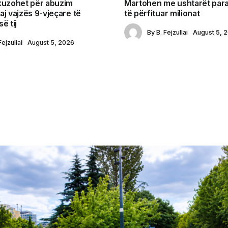
kuzohet për abuzim
Martohen me ushtarët para
aj vajzës 9-vjeçare të
të përfituar milionat
ë tij
By
B. Fejzullai
August 5, 
Fejzullai
August 5, 2026