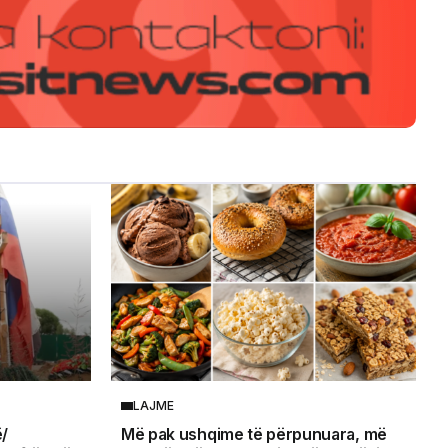
LAJME
ë/
Më pak ushqime të përpunuara, më