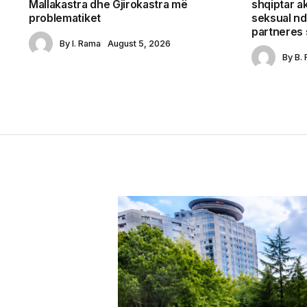
Mallakastra dhe Gjirokastra më
shqiptar a
problematiket
seksual nd
partneres s
By
I. Rama
August 5, 2026
By
B. 