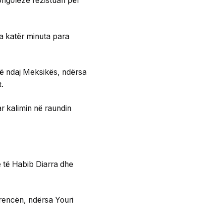
kongoleze rezistuan për
a katër minuta para
rtë ndaj Meksikës, ndërsa
.
ar kalimin në raundin
e të Habib Diarra dhe
erencën, ndërsa Youri