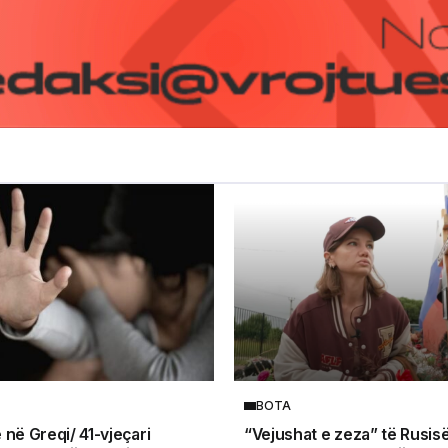
BOTA
 në Greqi/ 41-vjeçari
“Vejushat e zeza” të Rusis