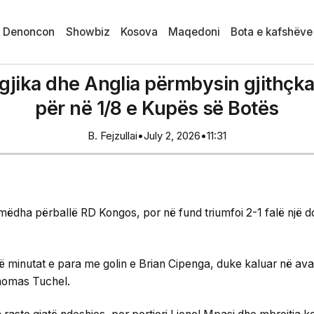
i Denoncon
Showbiz
Kosova
Maqedoni
Bota e kafshëve
gjika dhe Anglia përmbysin gjithçka,
për në 1/8 e Kupës së Botës
B. Fejzullai
•
July 2, 2026
•
11:31
ë mëdha përballë RD Kongos, por në fund triumfoi 2-1 falë një d
ë minutat e para me golin e Brian Cipenga, duke kaluar në a
Thomas Tuchel.