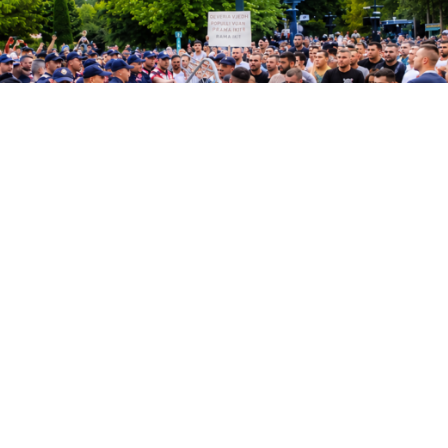
entit, protestuesit marrin ndihmë mjekësore pas tensioneve
REJTAT