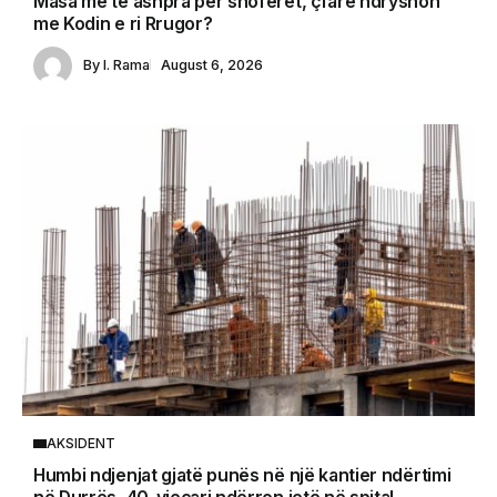
Masa më të ashpra për shoferët, çfarë ndryshon
me Kodin e ri Rrugor?
By
I. Rama
August 6, 2026
AKSIDENT
Humbi ndjenjat gjatë punës në një kantier ndërtimi