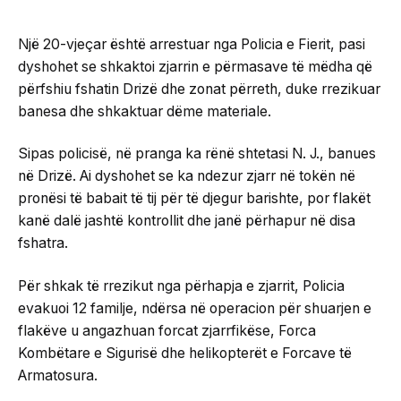
Një 20-vjeçar është arrestuar nga Policia e Fierit, pasi
dyshohet se shkaktoi zjarrin e përmasave të mëdha që
përfshiu fshatin Drizë dhe zonat përreth, duke rrezikuar
banesa dhe shkaktuar dëme materiale.
Sipas policisë, në pranga ka rënë shtetasi N. J., banues
në Drizë. Ai dyshohet se ka ndezur zjarr në tokën në
pronësi të babait të tij për të djegur barishte, por flakët
kanë dalë jashtë kontrollit dhe janë përhapur në disa
fshatra.
Për shkak të rrezikut nga përhapja e zjarrit, Policia
evakuoi 12 familje, ndërsa në operacion për shuarjen e
flakëve u angazhuan forcat zjarrfikëse, Forca
Kombëtare e Sigurisë dhe helikopterët e Forcave të
Armatosura.