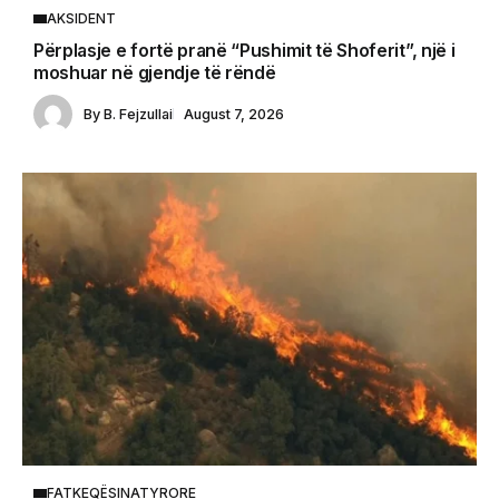
AKSIDENT
Përplasje e fortë pranë “Pushimit të Shoferit”, një i
moshuar në gjendje të rëndë
By
B. Fejzullai
August 7, 2026
FATKEQËSINATYRORE