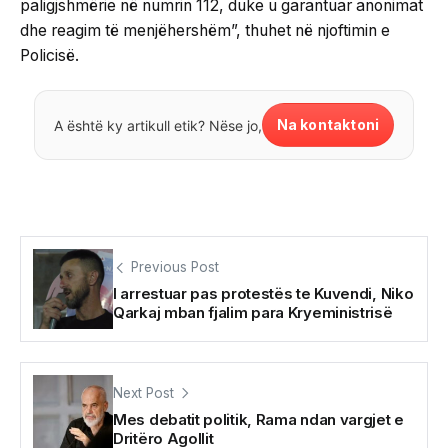
paligjshmërie në numrin 112, duke u garantuar anonimat
dhe reagim të menjëhershëm”, thuhet në njoftimin e
Policisë.
Na kontaktoni
A është ky artikull etik? Nëse jo,
Previous Post
I arrestuar pas protestës te Kuvendi, Niko
Qarkaj mban fjalim para Kryeministrisë
Next Post
Mes debatit politik, Rama ndan vargjet e
Dritëro Agollit