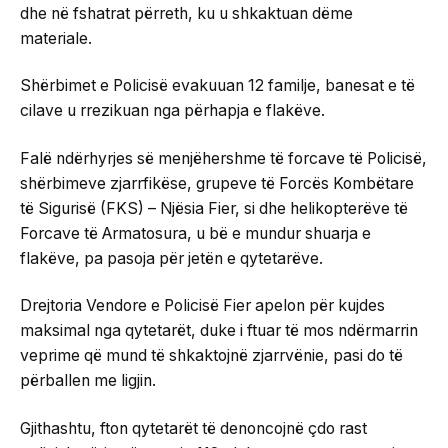
dhe në fshatrat përreth, ku u shkaktuan dëme
materiale.
Shërbimet e Policisë evakuuan 12 familje, banesat e të
cilave u rrezikuan nga përhapja e flakëve.
Falë ndërhyrjes së menjëhershme të forcave të Policisë,
shërbimeve zjarrfikëse, grupeve të Forcës Kombëtare
të Sigurisë (FKS) – Njësia Fier, si dhe helikopterëve të
Forcave të Armatosura, u bë e mundur shuarja e
flakëve, pa pasoja për jetën e qytetarëve.
Drejtoria Vendore e Policisë Fier apelon për kujdes
maksimal nga qytetarët, duke i ftuar të mos ndërmarrin
veprime që mund të shkaktojnë zjarrvënie, pasi do të
përballen me ligjin.
Gjithashtu, fton qytetarët të denoncojnë çdo rast