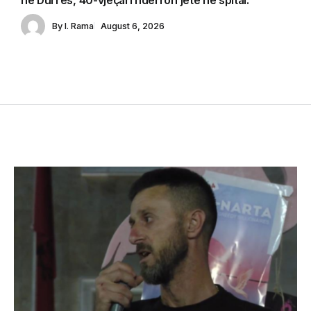
në Durrës, 40-vjeçari ndërron jetë në spital.
By
I. Rama
August 6, 2026