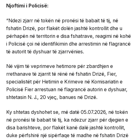
Njoftimi i Policisë:
“Ndezi zjarr në tokën në pronësi të babait të tij, në
fshatin Drizë, por flakët dolën jashtë kontrollit dhe u
përhapën në territorin e disa fshatrave, reagimi në kohë
i Policisë çoi në identifikimin dhe arrestimin në flagrancë
të autorit të dyshuar të zjarrvënies.
Në vijim të veprimeve hetimore për zbardhjen e
rrethanave të zjarrit të rënë në fshatin Drizë, Fier,
specialistët për Hetimin e Krimeve në Komisariatin e
Policisë Fier arrestuan në flagrancë autorin e dyshuar,
shtetasin N. J., 20 vjeç, banues në Drizë.
Ky shtetas dyshohet se, më datë 05.07.2026, në tokën
në pronësi të babait të tij, ka ndezur zjarr për djegien e
disa barishteve, por flakët kanë dalë jashtë kontrollit,
duke përfshirë një sipërfaqe të madhe në fshatin Drizë