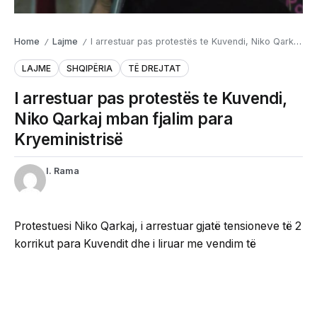
Home
Lajme
I arrestuar pas protestës te Kuvendi, Niko Qarkaj mban fjalim para Kryeministrisë
/
/
LAJME
SHQIPËRIA
TË DREJTAT
I arrestuar pas protestës te Kuvendi,
Niko Qarkaj mban fjalim para
Kryeministrisë
I. Rama
Protestuesi Niko Qarkaj, i arrestuar gjatë tensioneve të 2
korrikut para Kuvendit dhe i liruar me vendim të
Gjykatës së Tiranës, mori fjalën mbrëmjen e sotme në
protestën para Kryeministrisë.
Gjatë fjalimit të tij, Qarkaj pretendoi se ishte dhunuar në