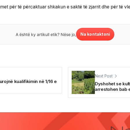
ikimet për të përcaktuar shkakun e saktë të zjarrit dhe për të v
Na kontaktoni
A është ky artikull etik? Nëse jo,
Next Post
ojnë kualifikimin në 1/16 e
Dyshohet se kult
arrestohen bab e