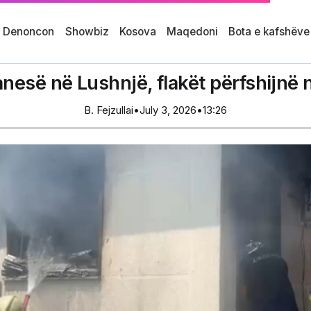
i Denoncon
Showbiz
Kosova
Maqedoni
Bota e kafshëve
anesë në Lushnjë, flakët përfshijnë n
B. Fejzullai
•
July 3, 2026
•
13:26