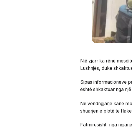
Një zjarr ka rënë mesdit
Lushnjës, duke shkaktu
Sipas informacioneve pa
është shkaktuar nga një 
Në vendngjarje kanë mbër
shuarjen e plotë të flak
Fatmirësisht, nga ngjarj