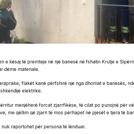
ën e kësaj të premteje në një banesë në fshatin Krutje e Sipë
ar dëme materiale.
raprake, flakët kanë përfshirë një nga dhomat e banesës, ndë
shkëndijë elektrike.
ritur menjëherë forcat zjarrfikëse, të cilat po punojnë për vë
ëve, me qëllim që zjarri të mos përhapet në pjesët e tjera të ba
a nuk raportohet për persona të lënduar.