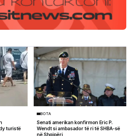
BOTA
n
Senati amerikan konfirmon Eric P.
y turistë
Wendt si ambasador të ri të SHBA-së
në Shqipëri