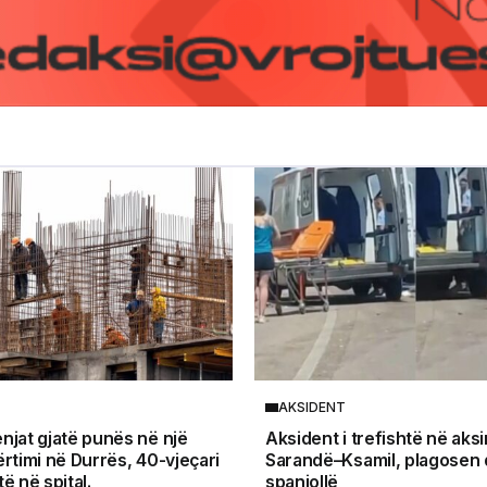
AKSIDENT
njat gjatë punës në një
Aksident i trefishtë në aksi
ërtimi në Durrës, 40-vjeçari
Sarandë–Ksamil, plagosen d
ë në spital.
spanjollë