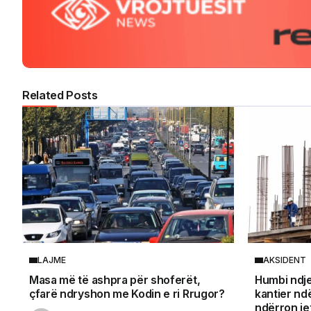
Related Posts
LAJME
AKSIDENT
Masa më të ashpra për shoferët,
Humbi ndje
çfarë ndryshon me Kodin e ri Rrugor?
kantier nd
ndërron jet