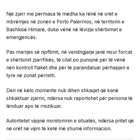
Një zjarr me përmasa të mëdha ka rënë në orët e
mbrëmjes në zonën e Porto Palermos, në territorin e
Bashkisë Himarë, duke vënë në lëvizje shërbimet e
emergjencës.
Pas marrjes së njoftimit, në vendngjarje janë nisur forcat
e shërbimit zjarrfikës, të cilat po punojnë për të vënë
nën kontroll flakët dhe për të parandaluar përhapjen e
tyre në zonat përreth.
Deri në këto momente nuk dihen shkaqet që kanë
shkaktuar zjarrin, ndërsa nuk raportohet për persona të
lënduar apo të rrezikuar.
Autoritetet vijojnë monitorimin e situatës, ndërsa pritet që
në orët në vijim të ketë më shumë informacion.