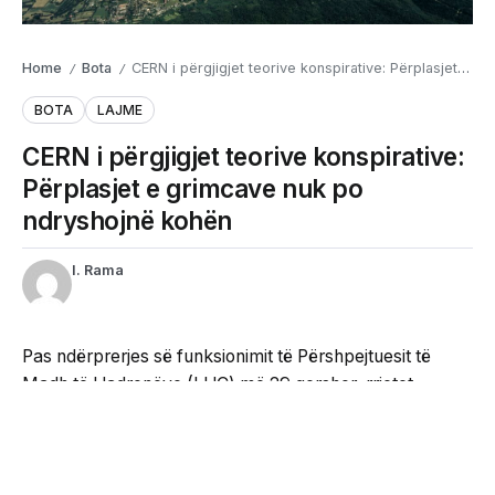
Home
Bota
CERN i përgjigjet teorive konspirative: Përplasjet e grimcave nuk po ndryshojnë kohën
/
/
BOTA
LAJME
CERN i përgjigjet teorive konspirative:
Përplasjet e grimcave nuk po
ndryshojnë kohën
I. Rama
Pas ndërprerjes së funksionimit të Përshpejtuesit të
Madh të Hadronëve (LHC) më 29 qershor, rrjetet
sociale janë mbushur me pretendime se qendra
kërkimore CERN po “ndryshon kohën” ose po ndikon në
rrjedhën e saj. Megjithatë, shkencëtarët e mohojnë
kategorikisht këtë, duke theksuar se këto pretendime