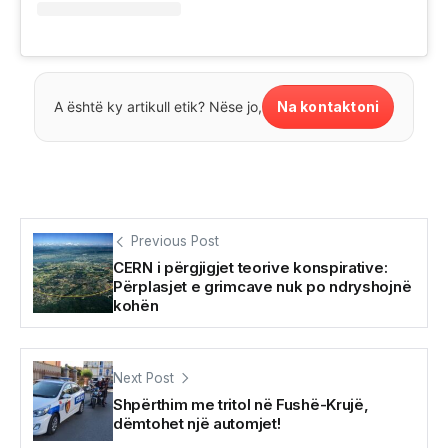
Na kontaktoni
A është ky artikull etik? Nëse jo,
Previous Post
CERN i përgjigjet teorive konspirative:
Përplasjet e grimcave nuk po ndryshojnë
kohën
Next Post
Shpërthim me tritol në Fushë-Krujë,
dëmtohet një automjet!