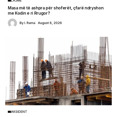
LAJME
Masa më të ashpra për shoferët, çfarë ndryshon
me Kodin e ri Rrugor?
By
I. Rama
August 6, 2026
AKSIDENT