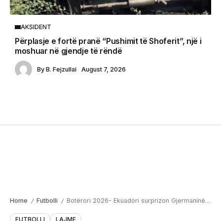
AKSIDENT
Përplasje e fortë pranë “Pushimit të Shoferit”, një i
moshuar në gjendje të rëndë
By
B. Fejzullai
August 7, 2026
Home
Futbolli
Botërori 2026- Ekuadori surprizon Gjermaninë, Bregu i Fildishtë kalon më tej
/
/
FUTBOLLI
LAJME