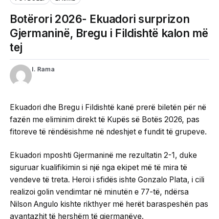
Botërori 2026- Ekuadori surprizon
Gjermaninë, Bregu i Fildishtë kalon më
tej
I. Rama
Ekuadori dhe Bregu i Fildishtë kanë prerë biletën për në
fazën me eliminim direkt të Kupës së Botës 2026, pas
fitoreve të rëndësishme në ndeshjet e fundit të grupeve.
Ekuadori mposhti Gjermaninë me rezultatin 2-1, duke
siguruar kualifikimin si një nga ekipet më të mira të
vendeve të treta. Heroi i sfidës ishte Gonzalo Plata, i cili
realizoi golin vendimtar në minutën e 77-të, ndërsa
Nilson Angulo kishte rikthyer më herët baraspeshën pas
avantazhit të hershëm të gjermanëve.