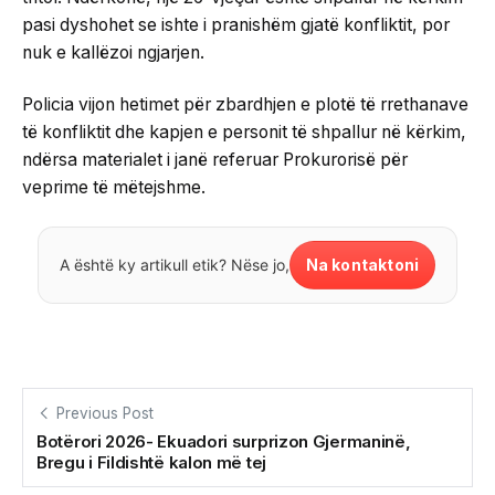
pasi dyshohet se ishte i pranishëm gjatë konfliktit, por
nuk e kallëzoi ngjarjen.
Policia vijon hetimet për zbardhjen e plotë të rrethanave
të konfliktit dhe kapjen e personit të shpallur në kërkim,
ndërsa materialet i janë referuar Prokurorisë për
veprime të mëtejshme.
Na kontaktoni
A është ky artikull etik? Nëse jo,
Previous Post
Botërori 2026- Ekuadori surprizon Gjermaninë,
Bregu i Fildishtë kalon më tej