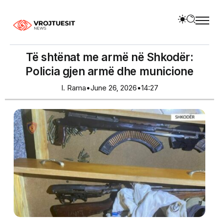
Të shtënat me armë në Shkodër:
Policia gjen armë dhe municione
I. Rama
•
June 26, 2026
•
14:27