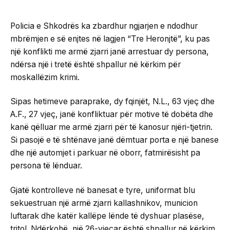
Policia e Shkodrës ka zbardhur ngjarjen e ndodhur
mbrëmjen e së enjtes në lagjen “Tre Heronjtë”, ku pas
një konflikti me armë zjarri janë arrestuar dy persona,
ndërsa një i tretë është shpallur në kërkim për
moskallëzim krimi.
Sipas hetimeve paraprake, dy fqinjët, N.L., 63 vjeç dhe
A.F., 27 vjeç, janë konfliktuar për motive të dobëta dhe
kanë qëlluar me armë zjarri për të kanosur njëri-tjetrin.
Si pasojë e të shtënave janë dëmtuar porta e një banese
dhe një automjet i parkuar në oborr, fatmirësisht pa
persona të lënduar.
Gjatë kontrolleve në banesat e tyre, uniformat blu
sekuestruan një armë zjarri kallashnikov, municion
luftarak dhe katër kallëpe lënde të dyshuar plasëse,
tritol. Ndërkohë, një 26-vjeçar është shpallur në kërkim