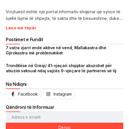
Vrojtuesit është një portal informativ shqiptar që synon të
sjellë lajme të shpejta, të sakta dhe të besueshme, duke
treguar realitetin pa çensurë. Fokus i punës sonë janë
Lexo më tepër
ngjarjet e aktualitetit, problematikat sociale, denoncimet
qytetare dhe zhvillimet që prekin drejtpërdrejt jetën e
Postimet e Fundit
përditshme të shqiptarëve.
7 vatra zjarri ende aktive në vend, Mallakastra dhe
Gjirokastra më problematiket
Me një komunitet gjithnjë në rritje dhe miliona shikime të
arritura në një kohë shumë të shkurtër, Vrojtuesit është
Tronditëse në Greqi/ 41-vjeçari shqiptar akuzohet për
abuzim seksual ndaj vajzës 9-vjeçare të partneres së tij
kthyer në një zë të fortë informimi dhe një pasqyrë reale të
shoqërisë shqiptare.
Na Ndiqni
Facebook
Instagram
Qëndroni të Informuar
Dërgo