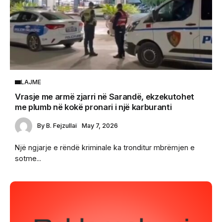
LAJME
Vrasje me armë zjarri në Sarandë, ekzekutohet
me plumb në kokë pronari i një karburanti
By
B. Fejzullai
May 7, 2026
Një ngjarje e rëndë kriminale ka tronditur mbrëmjen e
sotme...