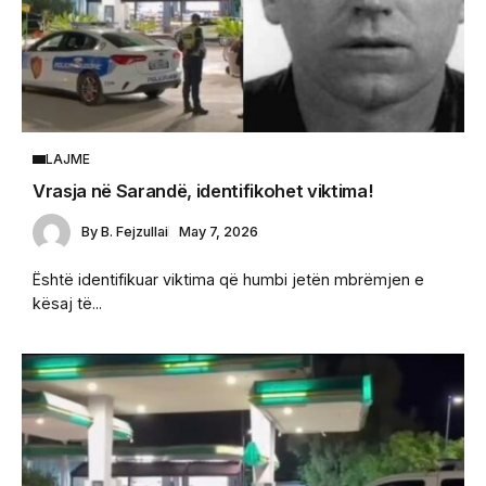
LAJME
Vrasja në Sarandë, identifikohet viktima!
By
B. Fejzullai
May 7, 2026
Është identifikuar viktima që humbi jetën mbrëmjen e
kësaj të...