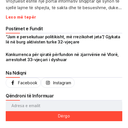
Vrojtuesit është një portal informativ shqiptar që synon të
sjellë lajme të shpejta, të sakta dhe të besueshme, duke
treguar realitetin pa çensurë. Fokus i punës sonë janë
Lexo më tepër
ngjarjet e aktualitetit, problematikat sociale, denoncimet
qytetare dhe zhvillimet që prekin drejtpërdrejt jetën e
Postimet e Fundit
përditshme të shqiptarëve.
“Jam e persekutuar politikisht, më rrezikohet jeta”/ Gjykata
lë në burg aktivisten turke 32-vjeçare
Me një komunitet gjithnjë në rritje dhe miliona shikime të
arritura në një kohë shumë të shkurtër, Vrojtuesit është
Konkurrenca për qiratë përfundon në zjarrvënie në Vlorë,
arrestohet 33-vjeçari i dyshuar
kthyer në një zë të fortë informimi dhe një pasqyrë reale të
shoqërisë shqiptare.
Na Ndiqni
Facebook
Instagram
Qëndroni të Informuar
Dërgo