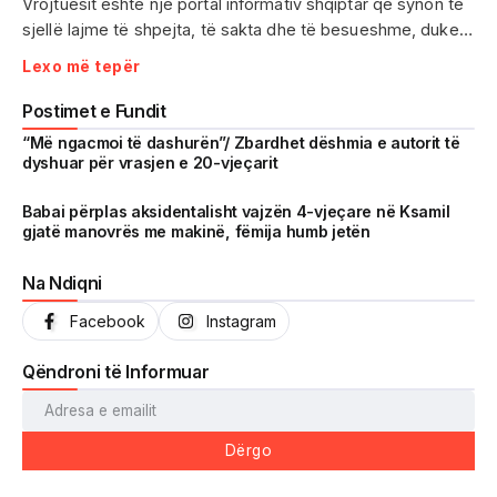
Vrojtuesit është një portal informativ shqiptar që synon të
sjellë lajme të shpejta, të sakta dhe të besueshme, duke
treguar realitetin pa çensurë. Fokus i punës sonë janë
Lexo më tepër
ngjarjet e aktualitetit, problematikat sociale, denoncimet
qytetare dhe zhvillimet që prekin drejtpërdrejt jetën e
Postimet e Fundit
përditshme të shqiptarëve.
“Më ngacmoi të dashurën”/ Zbardhet dëshmia e autorit të
dyshuar për vrasjen e 20-vjeçarit
Me një komunitet gjithnjë në rritje dhe miliona shikime të
arritura në një kohë shumë të shkurtër, Vrojtuesit është
Babai përplas aksidentalisht vajzën 4-vjeçare në Ksamil
gjatë manovrës me makinë, fëmija humb jetën
kthyer në një zë të fortë informimi dhe një pasqyrë reale të
shoqërisë shqiptare.
Na Ndiqni
Facebook
Instagram
Qëndroni të Informuar
Dërgo