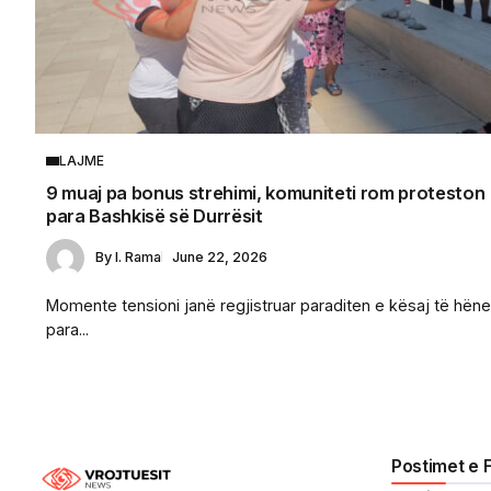
LAJME
9 muaj pa bonus strehimi, komuniteti rom proteston
para Bashkisë së Durrësit
By
I. Rama
June 22, 2026
Momente tensioni janë regjistruar paraditen e kësaj të hëne
para...
Postimet e 