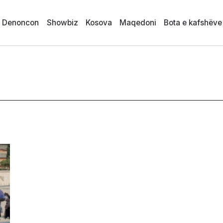
i Denoncon
Showbiz
Kosova
Maqedoni
Bota e kafshëve