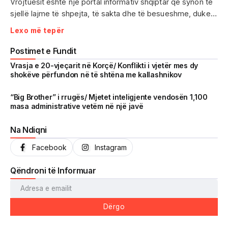
Vrojtuesit është një portal informativ shqiptar që synon të
sjellë lajme të shpejta, të sakta dhe të besueshme, duke
treguar realitetin pa çensurë. Fokus i punës sonë janë
Lexo më tepër
ngjarjet e aktualitetit, problematikat sociale, denoncimet
qytetare dhe zhvillimet që prekin drejtpërdrejt jetën e
Postimet e Fundit
përditshme të shqiptarëve.
Vrasja e 20-vjeçarit në Korçë/ Konflikti i vjetër mes dy
shokëve përfundon në të shtëna me kallashnikov
Me një komunitet gjithnjë në rritje dhe miliona shikime të
arritura në një kohë shumë të shkurtër, Vrojtuesit është
“Big Brother” i rrugës/ Mjetet inteligjente vendosën 1,100
masa administrative vetëm në një javë
kthyer në një zë të fortë informimi dhe një pasqyrë reale të
shoqërisë shqiptare.
Na Ndiqni
Facebook
Instagram
Qëndroni të Informuar
Dërgo