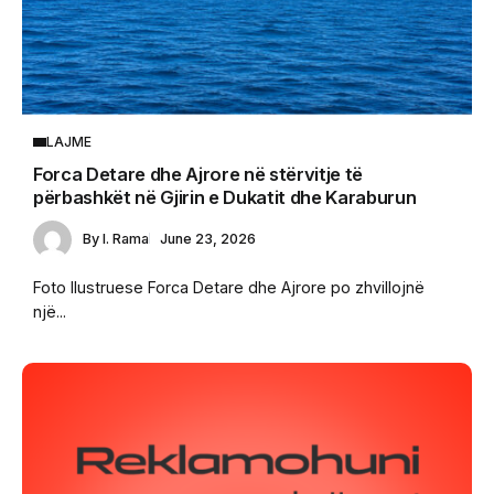
LAJME
Forca Detare dhe Ajrore në stërvitje të
përbashkët në Gjirin e Dukatit dhe Karaburun
By
I. Rama
June 23, 2026
Foto Ilustruese Forca Detare dhe Ajrore po zhvillojnë
një...