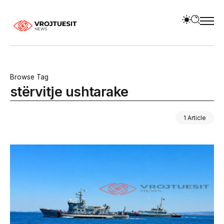
Browse Tag
stërvitje ushtarake
1 Article