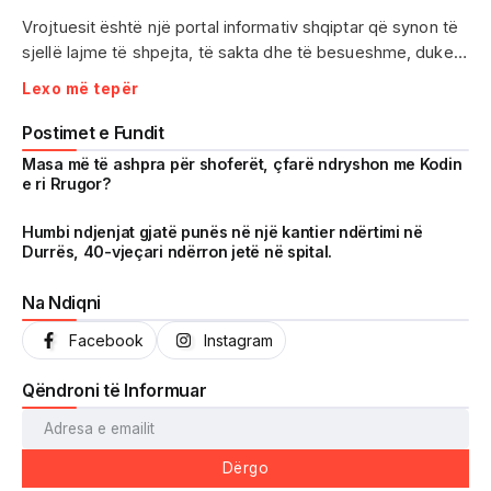
Vrojtuesit është një portal informativ shqiptar që synon të
sjellë lajme të shpejta, të sakta dhe të besueshme, duke
treguar realitetin pa çensurë. Fokus i punës sonë janë
Lexo më tepër
ngjarjet e aktualitetit, problematikat sociale, denoncimet
qytetare dhe zhvillimet që prekin drejtpërdrejt jetën e
Postimet e Fundit
përditshme të shqiptarëve.
Masa më të ashpra për shoferët, çfarë ndryshon me Kodin
e ri Rrugor?
Me një komunitet gjithnjë në rritje dhe miliona shikime të
arritura në një kohë shumë të shkurtër, Vrojtuesit është
Humbi ndjenjat gjatë punës në një kantier ndërtimi në
Durrës, 40-vjeçari ndërron jetë në spital.
kthyer në një zë të fortë informimi dhe një pasqyrë reale të
shoqërisë shqiptare.
Na Ndiqni
Facebook
Instagram
Qëndroni të Informuar
Dërgo