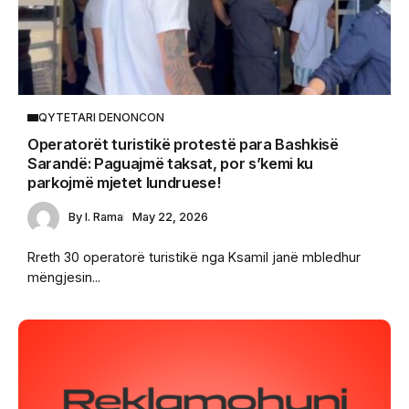
QYTETARI DENONCON
Operatorët turistikë protestë para Bashkisë
Sarandë: Paguajmë taksat, por s’kemi ku
parkojmë mjetet lundruese!
By
I. Rama
May 22, 2026
Rreth 30 operatorë turistikë nga Ksamil janë mbledhur
mëngjesin...