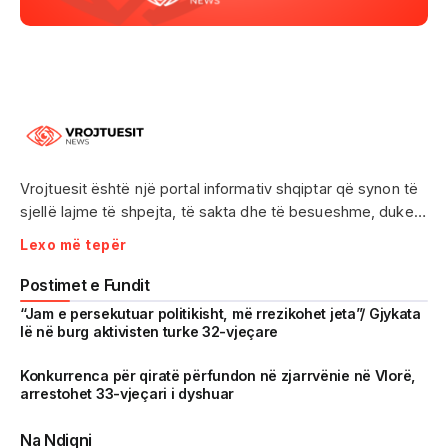
Vrojtuesit është një portal informativ shqiptar që synon të
sjellë lajme të shpejta, të sakta dhe të besueshme, duke
treguar realitetin pa çensurë. Fokus i punës sonë janë
Lexo më tepër
ngjarjet e aktualitetit, problematikat sociale, denoncimet
qytetare dhe zhvillimet që prekin drejtpërdrejt jetën e
Postimet e Fundit
përditshme të shqiptarëve.
“Jam e persekutuar politikisht, më rrezikohet jeta”/ Gjykata
lë në burg aktivisten turke 32-vjeçare
Me një komunitet gjithnjë në rritje dhe miliona shikime të
arritura në një kohë shumë të shkurtër, Vrojtuesit është
Konkurrenca për qiratë përfundon në zjarrvënie në Vlorë,
arrestohet 33-vjeçari i dyshuar
kthyer në një zë të fortë informimi dhe një pasqyrë reale të
shoqërisë shqiptare.
Na Ndiqni