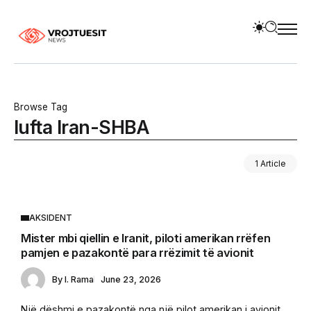
Browse Tag
lufta Iran-SHBA
1 Article
AKSIDENT
Mister mbi qiellin e Iranit, piloti amerikan rrëfen
pamjen e pazakontë para rrëzimit të avionit
By
I. Rama
June 23, 2026
Një dëshmi e pazakontë nga një pilot amerikan i avionit