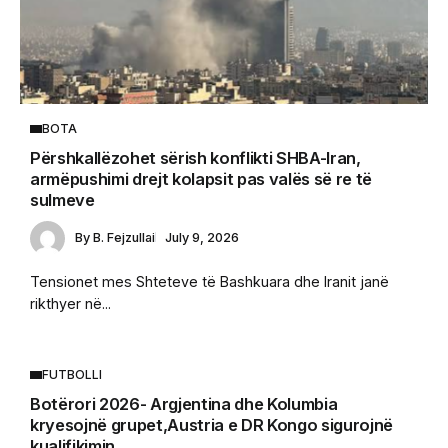
BOTA
Përshkallëzohet sërish konflikti SHBA-Iran,
armëpushimi drejt kolapsit pas valës së re të
sulmeve
By
B. Fejzullai
July 9, 2026
Tensionet mes Shteteve të Bashkuara dhe Iranit janë
rikthyer në...
FUTBOLLI
Botërori 2026- Argjentina dhe Kolumbia
kryesojnë grupet,Austria e DR Kongo sigurojnë
kualifikimin