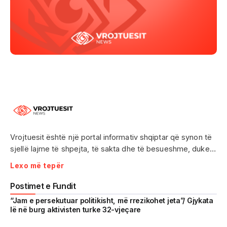
Vrojtuesit është një portal informativ shqiptar që synon të
sjellë lajme të shpejta, të sakta dhe të besueshme, duke
treguar realitetin pa çensurë. Fokus i punës sonë janë
Lexo më tepër
ngjarjet e aktualitetit, problematikat sociale, denoncimet
qytetare dhe zhvillimet që prekin drejtpërdrejt jetën e
Postimet e Fundit
përditshme të shqiptarëve.
“Jam e persekutuar politikisht, më rrezikohet jeta”/ Gjykata
lë në burg aktivisten turke 32-vjeçare
Me një komunitet gjithnjë në rritje dhe miliona shikime të