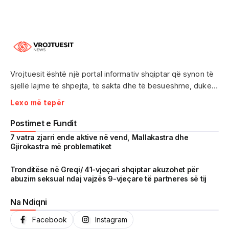
Vrojtuesit është një portal informativ shqiptar që synon të
sjellë lajme të shpejta, të sakta dhe të besueshme, duke
treguar realitetin pa çensurë. Fokus i punës sonë janë
Lexo më tepër
ngjarjet e aktualitetit, problematikat sociale, denoncimet
qytetare dhe zhvillimet që prekin drejtpërdrejt jetën e
Postimet e Fundit
përditshme të shqiptarëve.
7 vatra zjarri ende aktive në vend, Mallakastra dhe
Gjirokastra më problematiket
Me një komunitet gjithnjë në rritje dhe miliona shikime të
arritura në një kohë shumë të shkurtër, Vrojtuesit është
Tronditëse në Greqi/ 41-vjeçari shqiptar akuzohet për
abuzim seksual ndaj vajzës 9-vjeçare të partneres së tij
kthyer në një zë të fortë informimi dhe një pasqyrë reale të
shoqërisë shqiptare.
Na Ndiqni
Facebook
Instagram