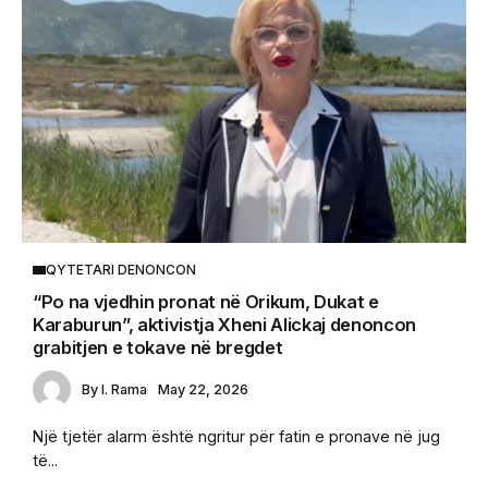
QYTETARI DENONCON
“Po na vjedhin pronat në Orikum, Dukat e
Karaburun”, aktivistja Xheni Alickaj denoncon
grabitjen e tokave në bregdet
By
I. Rama
May 22, 2026
Një tjetër alarm është ngritur për fatin e pronave në jug
të...