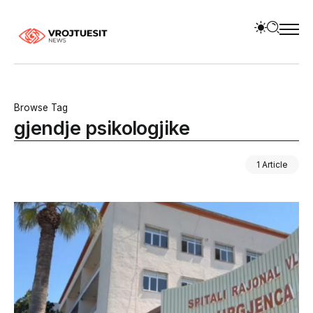
Browse Tag
gjendje psikologjike
1 Article