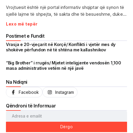
Vrojtuesit është një portal informativ shqiptar që synon të
sjellë lajme të shpejta, të sakta dhe të besueshme, duke
treguar realitetin pa çensurë. Fokus i punës sonë janë
Lexo më tepër
ngjarjet e aktualitetit, problematikat sociale, denoncimet
qytetare dhe zhvillimet që prekin drejtpërdrejt jetën e
Postimet e Fundit
përditshme të shqiptarëve.
Vrasja e 20-vjeçarit në Korçë/ Konflikti i vjetër mes dy
shokëve përfundon në të shtëna me kallashnikov
Me një komunitet gjithnjë në rritje dhe miliona shikime të
arritura në një kohë shumë të shkurtër, Vrojtuesit është
“Big Brother” i rrugës/ Mjetet inteligjente vendosën 1,100
masa administrative vetëm në një javë
kthyer në një zë të fortë informimi dhe një pasqyrë reale të
shoqërisë shqiptare.
Na Ndiqni
Facebook
Instagram
Qëndroni të Informuar
Dërgo