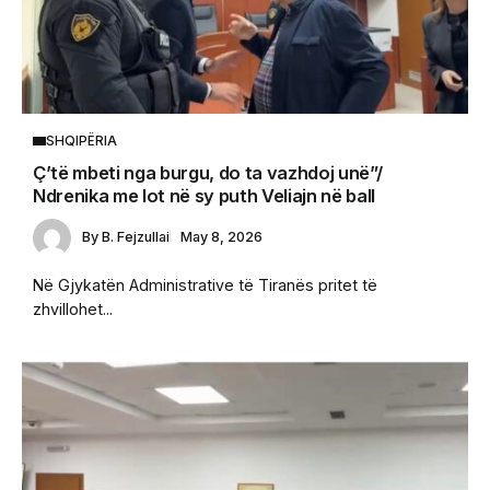
SHQIPËRIA
Ç’të mbeti nga burgu, do ta vazhdoj unë”/
Ndrenika me lot në sy puth Veliajn në ball
By
B. Fejzullai
May 8, 2026
Në Gjykatën Administrative të Tiranës pritet të
zhvillohet...