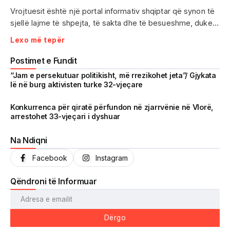
Vrojtuesit është një portal informativ shqiptar që synon të
sjellë lajme të shpejta, të sakta dhe të besueshme, duke
treguar realitetin pa çensurë. Fokus i punës sonë janë
Lexo më tepër
ngjarjet e aktualitetit, problematikat sociale, denoncimet
qytetare dhe zhvillimet që prekin drejtpërdrejt jetën e
Postimet e Fundit
përditshme të shqiptarëve.
“Jam e persekutuar politikisht, më rrezikohet jeta”/ Gjykata
lë në burg aktivisten turke 32-vjeçare
Me një komunitet gjithnjë në rritje dhe miliona shikime të
arritura në një kohë shumë të shkurtër, Vrojtuesit është
Konkurrenca për qiratë përfundon në zjarrvënie në Vlorë,
arrestohet 33-vjeçari i dyshuar
kthyer në një zë të fortë informimi dhe një pasqyrë reale të
shoqërisë shqiptare.
Na Ndiqni
Facebook
Instagram
Qëndroni të Informuar
Dërgo