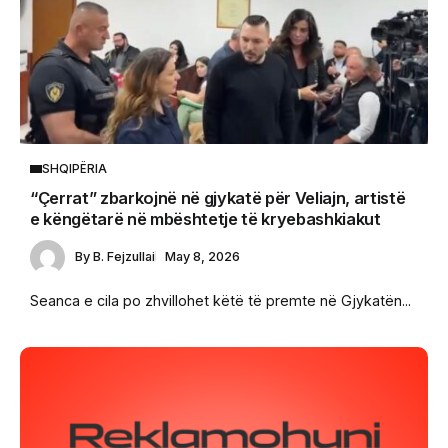
SHQIPËRIA
“Çerrat” zbarkojnë në gjykatë për Veliajn, artistë
e këngëtarë në mbështetje të kryebashkiakut
By
B. Fejzullai
May 8, 2026
Seanca e cila po zhvillohet këtë të premte në Gjykatën...