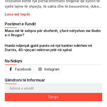
Vrojtuesit është një portal informativ shqiptar që synon të
sjellë lajme të shpejta, të sakta dhe të besueshme, duke
treguar realitetin pa çensurë. Fokus i punës sonë janë
Lexo më tepër
ngjarjet e aktualitetit, problematikat sociale, denoncimet
qytetare dhe zhvillimet që prekin drejtpërdrejt jetën e
Postimet e Fundit
përditshme të shqiptarëve.
Masa më të ashpra për shoferët, çfarë ndryshon me Kodin
e ri Rrugor?
Me një komunitet gjithnjë në rritje dhe miliona shikime të
arritura në një kohë shumë të shkurtër, Vrojtuesit është
Humbi ndjenjat gjatë punës në një kantier ndërtimi në
Durrës, 40-vjeçari ndërron jetë në spital.
kthyer në një zë të fortë informimi dhe një pasqyrë reale të
shoqërisë shqiptare.
Na Ndiqni
Facebook
Instagram
Qëndroni të Informuar
Dërgo