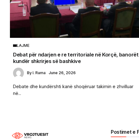
LAJME
Debat për ndarjen e re territoriale në Korçë, banorët
kundër shkrirjes së bashkive
By
I. Rama
June 26, 2026
Debate dhe kundërshti kanë shoqëruar takimin e zhvilluar
në...
Postimet e 