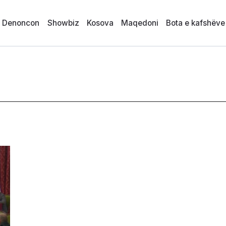
i Denoncon
Showbiz
Kosova
Maqedoni
Bota e kafshëve