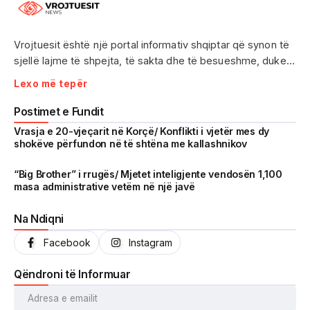
Vrojtuesit është një portal informativ shqiptar që synon të
sjellë lajme të shpejta, të sakta dhe të besueshme, duke
treguar realitetin pa çensurë. Fokus i punës sonë janë
Lexo më tepër
ngjarjet e aktualitetit, problematikat sociale, denoncimet
qytetare dhe zhvillimet që prekin drejtpërdrejt jetën e
Postimet e Fundit
përditshme të shqiptarëve.
Vrasja e 20-vjeçarit në Korçë/ Konflikti i vjetër mes dy
shokëve përfundon në të shtëna me kallashnikov
Me një komunitet gjithnjë në rritje dhe miliona shikime të
arritura në një kohë shumë të shkurtër, Vrojtuesit është
“Big Brother” i rrugës/ Mjetet inteligjente vendosën 1,100
masa administrative vetëm në një javë
kthyer në një zë të fortë informimi dhe një pasqyrë reale të
shoqërisë shqiptare.
Na Ndiqni
Facebook
Instagram
Qëndroni të Informuar