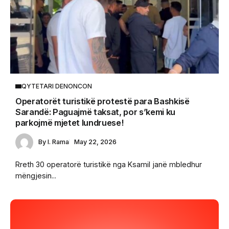
QYTETARI DENONCON
Operatorët turistikë protestë para Bashkisë
Sarandë: Paguajmë taksat, por s’kemi ku
parkojmë mjetet lundruese!
By
I. Rama
May 22, 2026
Rreth 30 operatorë turistikë nga Ksamil janë mbledhur
mëngjesin...