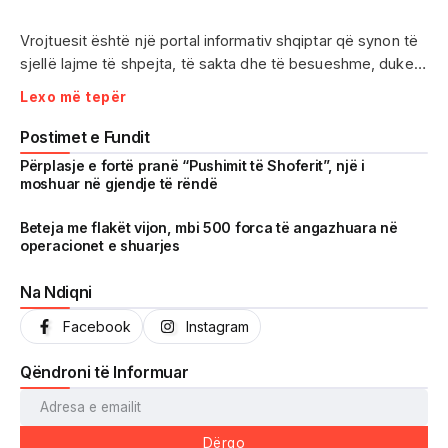
Vrojtuesit është një portal informativ shqiptar që synon të
sjellë lajme të shpejta, të sakta dhe të besueshme, duke
treguar realitetin pa çensurë. Fokus i punës sonë janë
Lexo më tepër
ngjarjet e aktualitetit, problematikat sociale, denoncimet
qytetare dhe zhvillimet që prekin drejtpërdrejt jetën e
Postimet e Fundit
përditshme të shqiptarëve.
Përplasje e fortë pranë “Pushimit të Shoferit”, një i
moshuar në gjendje të rëndë
Me një komunitet gjithnjë në rritje dhe miliona shikime të
arritura në një kohë shumë të shkurtër, Vrojtuesit është
Beteja me flakët vijon, mbi 500 forca të angazhuara në
operacionet e shuarjes
kthyer në një zë të fortë informimi dhe një pasqyrë reale të
shoqërisë shqiptare.
Na Ndiqni
Facebook
Instagram
Qëndroni të Informuar
Dërgo