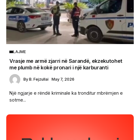
LAJME
Vrasje me armë zjarri në Sarandë, ekzekutohet
me plumb në kokë pronari i një karburanti
By
B. Fejzullai
May 7, 2026
Një ngjarje e rëndë kriminale ka tronditur mbrëmjen e
sotme...