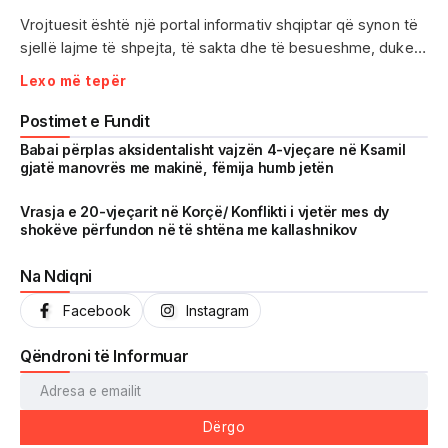
Vrojtuesit është një portal informativ shqiptar që synon të
sjellë lajme të shpejta, të sakta dhe të besueshme, duke
treguar realitetin pa çensurë. Fokus i punës sonë janë
Lexo më tepër
ngjarjet e aktualitetit, problematikat sociale, denoncimet
qytetare dhe zhvillimet që prekin drejtpërdrejt jetën e
Postimet e Fundit
përditshme të shqiptarëve.
Babai përplas aksidentalisht vajzën 4-vjeçare në Ksamil
gjatë manovrës me makinë, fëmija humb jetën
Me një komunitet gjithnjë në rritje dhe miliona shikime të
arritura në një kohë shumë të shkurtër, Vrojtuesit është
Vrasja e 20-vjeçarit në Korçë/ Konflikti i vjetër mes dy
shokëve përfundon në të shtëna me kallashnikov
kthyer në një zë të fortë informimi dhe një pasqyrë reale të
shoqërisë shqiptare.
Na Ndiqni
Facebook
Instagram
Qëndroni të Informuar
Dërgo