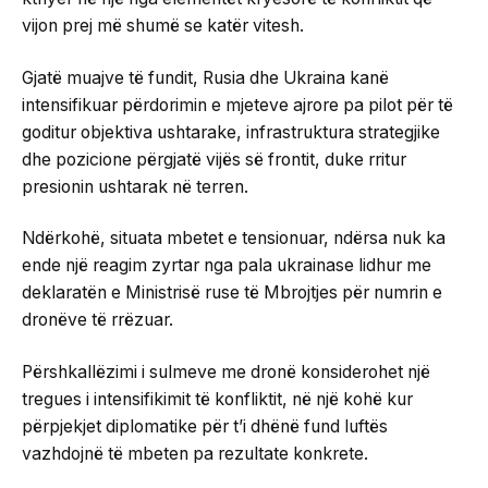
vijon prej më shumë se katër vitesh.
Gjatë muajve të fundit, Rusia dhe Ukraina kanë
intensifikuar përdorimin e mjeteve ajrore pa pilot për të
goditur objektiva ushtarake, infrastruktura strategjike
dhe pozicione përgjatë vijës së frontit, duke rritur
presionin ushtarak në terren.
Ndërkohë, situata mbetet e tensionuar, ndërsa nuk ka
ende një reagim zyrtar nga pala ukrainase lidhur me
deklaratën e Ministrisë ruse të Mbrojtjes për numrin e
dronëve të rrëzuar.
Përshkallëzimi i sulmeve me dronë konsiderohet një
tregues i intensifikimit të konfliktit, në një kohë kur
përpjekjet diplomatike për t’i dhënë fund luftës
vazhdojnë të mbeten pa rezultate konkrete.