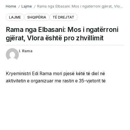
Home
Lajme
Rama nga Elbasani: Mos i ngatërroni gjërat, Vlora është pro zhvillimit
/
/
LAJME
SHQIPËRIA
TË DREJTAT
Rama nga Elbasani: Mos i ngatërroni
gjërat, Vlora është pro zhvillimit
I. Rama
Kryeministri Edi Rama mori pjesë këtë të diel në
aktivitetin e organizuar me rastin e 35-vjetorit të
themelimit të Partisë Socialiste në Elbasan.
Gjatë fjalës së tij, Rama ndaloi për pak çaste për t’iu
drejtuar një personi në sallë, i cili mbante një parullë që
lidhej me debatin për projektin në Zvërnec.