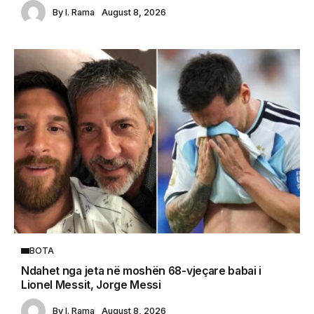
By
I. Rama
August 8, 2026
BOTA
Ndahet nga jeta në moshën 68-vjeçare babai i
Lionel Messit, Jorge Messi
By
I. Rama
August 8, 2026