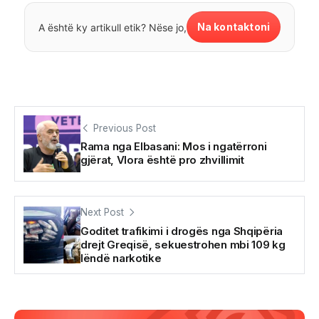
Na kontaktoni
A është ky artikull etik? Nëse jo,
Previous Post
Rama nga Elbasani: Mos i ngatërroni
gjërat, Vlora është pro zhvillimit
Next Post
Goditet trafikimi i drogës nga Shqipëria
drejt Greqisë, sekuestrohen mbi 109 kg
lëndë narkotike