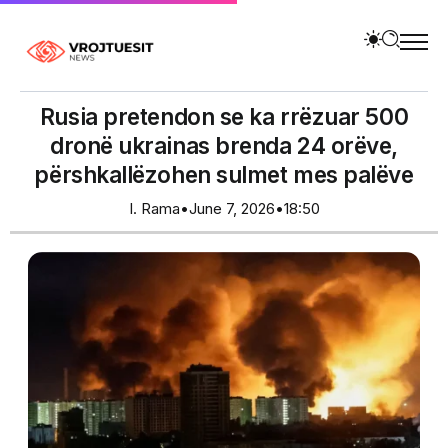
Rusia pretendon se ka rrëzuar 500
dronë ukrainas brenda 24 orëve,
përshkallëzohen sulmet mes palëve
I. Rama
•
June 7, 2026
•
18:50