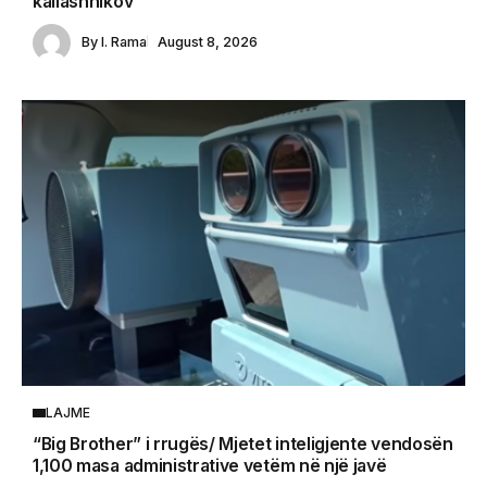
kallashnikov
By
I. Rama
August 8, 2026
LAJME
“Big Brother” i rrugës/ Mjetet inteligjente vendosën
1,100 masa administrative vetëm në një javë