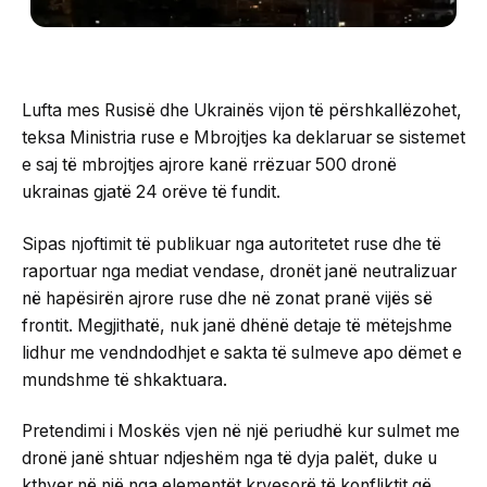
Lufta mes Rusisë dhe Ukrainës vijon të përshkallëzohet,
teksa Ministria ruse e Mbrojtjes ka deklaruar se sistemet
e saj të mbrojtjes ajrore kanë rrëzuar 500 dronë
ukrainas gjatë 24 orëve të fundit.
Sipas njoftimit të publikuar nga autoritetet ruse dhe të
raportuar nga mediat vendase, dronët janë neutralizuar
në hapësirën ajrore ruse dhe në zonat pranë vijës së
frontit. Megjithatë, nuk janë dhënë detaje të mëtejshme
lidhur me vendndodhjet e sakta të sulmeve apo dëmet e
mundshme të shkaktuara.
Pretendimi i Moskës vjen në një periudhë kur sulmet me
dronë janë shtuar ndjeshëm nga të dyja palët, duke u
kthyer në një nga elementët kryesorë të konfliktit që