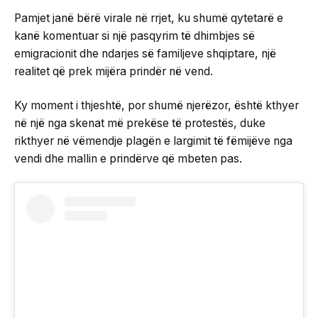
Pamjet janë bërë virale në rrjet, ku shumë qytetarë e
kanë komentuar si një pasqyrim të dhimbjes së
emigracionit dhe ndarjes së familjeve shqiptare, një
realitet që prek mijëra prindër në vend.
Ky moment i thjeshtë, por shumë njerëzor, është kthyer
në një nga skenat më prekëse të protestës, duke
rikthyer në vëmendje plagën e largimit të fëmijëve nga
vendi dhe mallin e prindërve që mbeten pas.