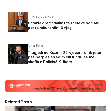
Previous Post
Britania drejt ndalimit të rrjeteve sociale
për të miturit nën 16 vjeç
Next Post
Tragjedi në Ksamil: 22-vjeçari humb jetën
pas përplasjes së mjetit lundrues me
skafin e Policisë Kufitare
Related Posts