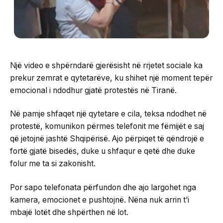
Një video e shpërndarë gjerësisht në rrjetet sociale ka
prekur zemrat e qytetarëve, ku shihet një moment tepër
emocional i ndodhur gjatë protestës në Tiranë.
Në pamje shfaqet një qytetare e cila, teksa ndodhet në
protestë, komunikon përmes telefonit me fëmijët e saj
që jetojnë jashtë Shqipërisë. Ajo përpiqet të qëndrojë e
fortë gjatë bisedës, duke u shfaqur e qetë dhe duke
folur me ta si zakonisht.
Por sapo telefonata përfundon dhe ajo largohet nga
kamera, emocionet e pushtojnë. Nëna nuk arrin t’i
mbajë lotët dhe shpërthen në lot.