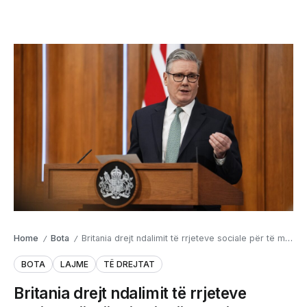
Home
Bota
Britania drejt ndalimit të rrjeteve sociale për të miturit nën 16 vjeç
/
/
BOTA
LAJME
TË DREJTAT
Britania drejt ndalimit të rrjeteve