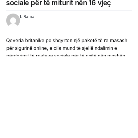
sociale për të miturit nën 16 vjeç
I. Rama
Qeveria britanike po shqyrton një paketë të re masash
për sigurinë online, e cila mund të sjellë ndalimin e
përdorimit të rrjeteve sociale për të rinjtë nën moshën
16-vjeçare. Lajmi është bërë i ditur nga kryeministri
britanik, i cili ka paralajmëruar gjithashtu rregulla më të
forta për platformat e lojërave online dhe transmetimet
live.
Sipas deklaratave të bëra publike, autoritetet britanike
synojnë të vendosin kufizime të reja deri në fund të vitit,
në një përpjekje për të mbrojtur fëmijët dhe
adoleshentët nga rreziqet që lidhen me internetin dhe
përdorimin e pakontrolluar të platformave digjitale.