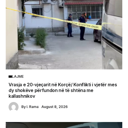
LAJME
Vrasja e 20-vjeçarit në Korçë/ Konflikti i vjetër mes
dy shokëve përfundon në të shtëna me
kallashnikov
By
I. Rama
August 8, 2026