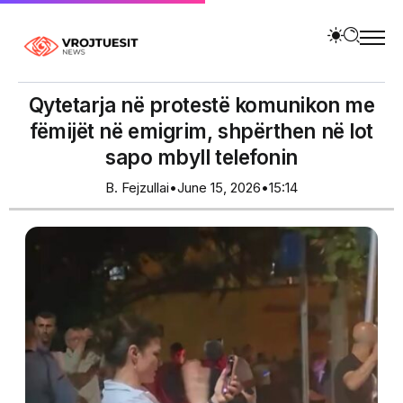
Qytetarja në protestë komunikon me
fëmijët në emigrim, shpërthen në lot
sapo mbyll telefonin
B. Fejzullai
•
June 15, 2026
•
15:14