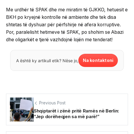
Me urdhër të SPAK dhe me miratim të GJKKO, hetuesit e
BKH po kryejnë kontrolle në ambiente dhe tek disa
shtetas të dyshuar për përfshirje në afera korruptive.
Por, paralelisht hetimeve të SPAK, po shohim se Abazi
dhe oligarkët e tjerë vazhdojnë lojën me tenderat!
Na kontaktoni
A është ky artikull etik? Nëse jo,
Previous Post
Shqiptarët i zënë pritë Ramës në Berlin:
“Jep dorëheqjen sa më parë!”