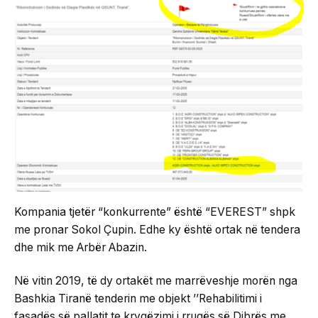
Kompania tjetër “konkurrente” është “EVEREST” shpk
me pronar Sokol Çupin. Edhe ky është ortak në tendera
dhe mik me Arbër Abazin.
Në vitin 2019, të dy ortakët me marrëveshje morën nga
Bashkia Tiranë tenderin me objekt ’’Rehabilitimi i
fasadës së pallatit te kryqëzimi i rrugës së Dibrës me