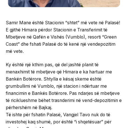
Samir Mane është Stacionin “shtet” më vete në Palasë!
E gjithë Himara përdor Stacionin e Transferimit të
Mbetjeve në Qafën e Vishës (Vumblo), resorti “Green
Coast” dhe fshati Palasë do të kenë një vendepozitim
më vete.
Ky është një kthim pas, që del jashtë planit të
menaxhimit të mbetjeve që Himara e ka hartuar me
Bankën Botërore. Shtylla e kësaj skeme është
grumbullimi në Vumblo, një stacion i ndërtuar me
financimin e Bankës Botërore. Pas ndarjes së mbetjeve
të riciklueshme bëhet trasnderimi në vend-depozitimin e
përhershëm në Bajkaj.
Të ishte për fshatin Palasë, Vangjel Tavo nuk do të
investohej kaq shumë, por është “i shqetësuar” për