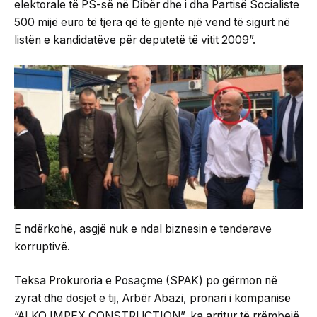
elektorale të PS-së në Dibër dhe i dha Partisë Socialiste
500 mijë euro të tjera që të gjente një vend të sigurt në
listën e kandidatëve për deputetë të vitit 2009”.
E ndërkohë, asgjë nuk e ndal biznesin e tenderave
korruptivë.
Teksa Prokuroria e Posaçme (SPAK) po gërmon në
zyrat dhe dosjet e tij, Arbër Abazi, pronari i kompanisë
“ALKO IMPEX CONSTRUCTION”, ka arritur të rrëmbejë