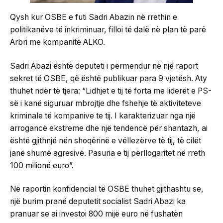
Qysh kur OSBE e futi Sadri Abazin në rrethin e
politikanëve të inkriminuar, filloi të dalë në plan të parë
Arbri me kompanitë ALKO.
Sadri Abazi është deputeti i përmendur në një raport
sekret të OSBE, që është publikuar para 9 vjetësh. Aty
thuhet ndër të tjera: “Lidhjet e tij të forta me liderët e PS-
së i kanë siguruar mbrojtje dhe fshehje të aktiviteteve
kriminale të kompanive te tij. I karakterizuar nga një
arrogancë ekstreme dhe një tendencë për shantazh, ai
është gjithnjë nën shoqërinë e vëllezërve të tij, të cilët
janë shumë agresivë. Pasuria e tij përllogaritet në rreth
100 milionë euro”.
Në raportin konfidencial të OSBE thuhet gjithashtu se,
një burim pranë deputetit socialist Sadri Abazi ka
pranuar se ai investoi 800 mijë euro në fushatën