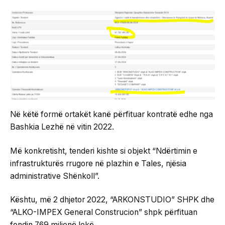
Në këtë formë ortakët kanë përfituar kontratë edhe nga
Bashkia Lezhë në vitin 2022.
Më konkretisht, tenderi kishte si objekt “Ndërtimin e
infrastrukturës rrugore në plazhin e Tales, njësia
administrative Shënkoll”.
Kështu, më 2 dhjetor 2022, “ARKONSTUDIO” SHPK dhe
“ALKO-IMPEX General Construcion” shpk përfituan
fondin 769 milionë lekë.