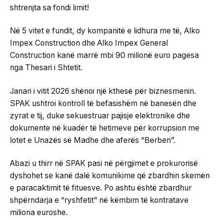
shtrenjta sa fondi limit!
Në 5 vitet e fundit, dy kompanitë e lidhura me të, Alko
Impex Construction dhe Alko Impex General
Construction kanë marrë mbi 90 milionë euro pagesa
nga Thesari i Shtetit.
​Janari i vitit 2026 shënoi një kthesë për biznesmenin.
SPAK ushtroi kontroll të befasishëm në banesën dhe
zyrat e tij, duke sekuestruar pajisje elektronike dhe
dokumente në kuadër të hetimeve për korrupsion me
lotet e Unazës së Madhe dhe aferës “Berberi”.
​Abazi u thirr në SPAK pasi në përgjimet e prokurorisë
dyshohet se kanë dalë komunikime që zbardhin skemën
e paracaktimit të fituesve. Po ashtu është zbardhur
shpërndarja e “ryshfetit” në këmbim të kontratave
miliona euroshe.