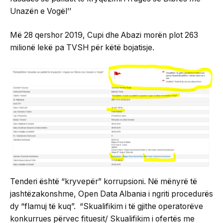
Unazën e Vogël’’
Më 28 qershor 2019, Cupi dhe Abazi morën plot 263
milionë lekë pa TVSH për këtë bojatisje.
Tenderi është “kryvepër” korrupsioni. Në mënyrë të
jashtëzakonshme, Open Data Albania i ngriti procedurës
dy “flamuj të kuq”. “Skualifikim i të gjithe operatorëve
konkurrues përvec fituesit/ Skualifikim i ofertës me