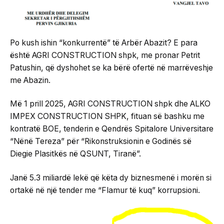
Po kush ishin “konkurrentë” të Arbër Abazit? E para
është AGRI CONSTRUCTION shpk, me pronar Petrit
Patushin, që dyshohet se ka bërë ofertë në marrëveshje
me Abazin.
Më 1 prill 2025, AGRI CONSTRUCTION shpk dhe ALKO
IMPEX CONSTRUCTION SHPK, fituan së bashku me
kontratë BOE, tenderin e Qendrës Spitalore Universitare
“Nënë Tereza” për “Rikonstruksionin e Godinës së
Diegie Plasitkës në QSUNT, Tiranë”.
Janë 5.3 miliardë lekë që këta dy biznesmenë i morën si
ortakë në një tender me “Flamur të kuq” korrupsioni.