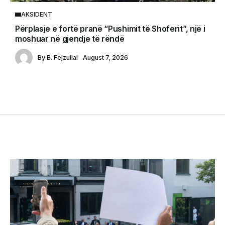
AKSIDENT
Përplasje e fortë pranë “Pushimit të Shoferit”, një i
moshuar në gjendje të rëndë
By
B. Fejzullai
August 7, 2026