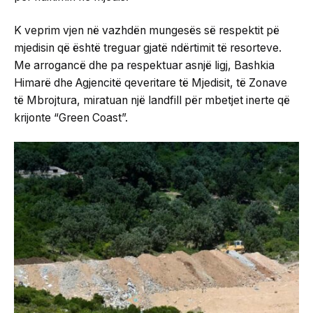
K veprim vjen në vazhdën mungesës së respektit pë
mjedisin që është treguar gjatë ndërtimit të resorteve.
Me arrogancë dhe pa respektuar asnjë ligj, Bashkia
Himarë dhe Agjencitë qeveritare të Mjedisit, të Zonave
të Mbrojtura, miratuan një landfill për mbetjet inerte që
krijonte “Green Coast”.