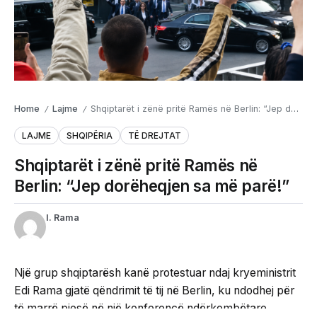
Home
Lajme
Shqiptarët i zënë pritë Ramës në Berlin: “Jep dorëheqjen sa më parë!”
/
/
LAJME
SHQIPËRIA
TË DREJTAT
Shqiptarët i zënë pritë Ramës në
Berlin: “Jep dorëheqjen sa më parë!”
I. Rama
Një grup shqiptarësh kanë protestuar ndaj kryeministrit
Edi Rama gjatë qëndrimit të tij në Berlin, ku ndodhej për
të marrë pjesë në një konferencë ndërkombëtare.