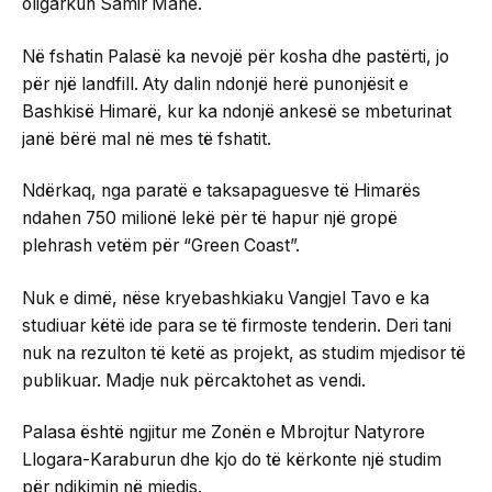
oligarkun Samir Mane.
Në fshatin Palasë ka nevojë për kosha dhe pastërti, jo
për një landfill. Aty dalin ndonjë herë punonjësit e
Bashkisë Himarë, kur ka ndonjë ankesë se mbeturinat
janë bërë mal në mes të fshatit.
Ndërkaq, nga paratë e taksapaguesve të Himarës
ndahen 750 milionë lekë për të hapur një gropë
plehrash vetëm për “Green Coast”.
Nuk e dimë, nëse kryebashkiaku Vangjel Tavo e ka
studiuar këtë ide para se të firmoste tenderin. Deri tani
nuk na rezulton të ketë as projekt, as studim mjedisor të
publikuar. Madje nuk përcaktohet as vendi.
Palasa është ngjitur me Zonën e Mbrojtur Natyrore
Llogara-Karaburun dhe kjo do të kërkonte një studim
për ndikimin në mjedis.