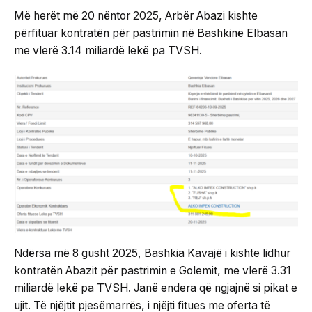
Më herët më 20 nëntor 2025, Arbër Abazi kishte
përfituar kontratën për pastrimin në Bashkinë Elbasan
me vlerë 3.14 miliardë lekë pa TVSH.
Ndërsa më 8 gusht 2025, Bashkia Kavajë i kishte lidhur
kontratën Abazit për pastrimin e Golemit, me vlerë 3.31
miliardë lekë pa TVSH. Janë endera që ngjajnë si pikat e
ujit. Të njëjtit pjesëmarrës, i njëjti fitues me oferta të