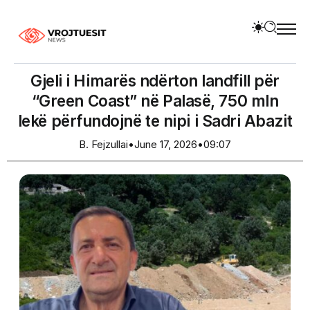
Gjeli i Himarës ndërton landfill për
“Green Coast” në Palasë, 750 mln
lekë përfundojnë te nipi i Sadri Abazit
B. Fejzullai
•
June 17, 2026
•
09:07