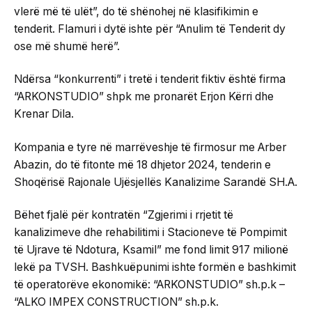
vlerë më të ulët”, do të shënohej në klasifikimin e
tenderit. Flamuri i dytë ishte për “Anulim të Tenderit dy
ose më shumë herë”.
Ndërsa “konkurrenti” i tretë i tenderit fiktiv është firma
“ARKONSTUDIO” shpk me pronarët Erjon Kërri dhe
Krenar Dila.
Kompania e tyre në marrëveshje të firmosur me Arber
Abazin, do të fitonte më 18 dhjetor 2024, tenderin e
Shoqërisë Rajonale Ujësjellës Kanalizime Sarandë SH.A.
Bëhet fjalë për kontratën “Zgjerimi i rrjetit të
kanalizimeve dhe rehabilitimi i Stacioneve të Pompimit
të Ujrave të Ndotura, Ksamil” me fond limit 917 milionë
lekë pa TVSH. Bashkuëpunimi ishte formën e bashkimit
të operatorëve ekonomikë: “ARKONSTUDIO” sh.p.k –
“ALKO IMPEX CONSTRUCTION” sh.p.k.