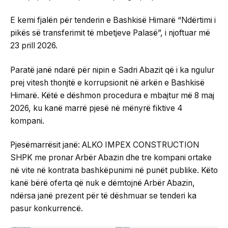
E kemi fjalën për tenderin e Bashkisë Himarë “Ndërtimi i
pikës së transferimit të mbetjeve Palasë”, i njoftuar më
23 prill 2026.
Paratë janë ndarë për nipin e Sadri Abazit që i ka ngulur
prej vitesh thonjtë e korrupsionit në arkën e Bashkisë
Himarë. Këtë e dëshmon procedura e mbajtur më 8 maj
2026, ku kanë marrë pjesë në mënyrë fiktive 4
kompani.
Pjesëmarrësit janë: ALKO IMPEX CONSTRUCTION
SHPK me pronar Arbër Abazin dhe tre kompani ortake
në vite në kontrata bashkëpunimi në punët publike. Këto
kanë bërë oferta që nuk e dëmtojnë Arbër Abazin,
ndërsa janë prezent për të dëshmuar se tenderi ka
pasur konkurrencë.