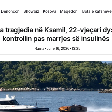
i Denoncon
Showbiz
Kosova
Maqedoni
Bota e kafshëve
ga tragjedia në Ksamil, 22-vjeçari 
kontrollin pas marrjes së insulinës
I. Rama
•
June 16, 2026
•
13:25