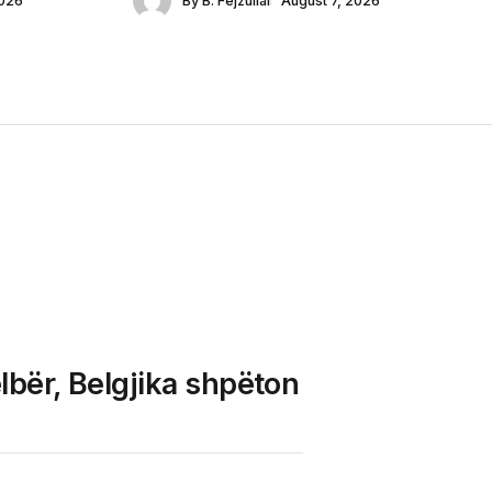
2026
By
B. Fejzullai
August 7, 2026
lbër, Belgjika shpëton