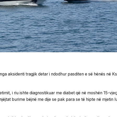
 nga aksidenti tragjik detar i ndodhur pasditen e së hënës në K
imit, i riu ishte diagnostikuar me diabet që në moshën 15-vjeç
 njëjtat burime bëjnë me dije se pak para se të hipte në mjetin 