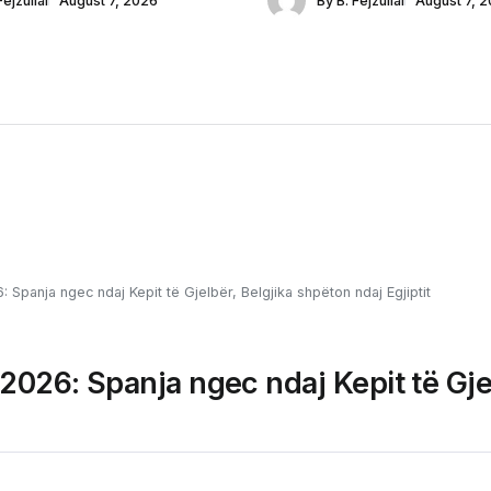
Fejzullai
August 7, 2026
By
B. Fejzullai
August 7, 
 Spanja ngec ndaj Kepit të Gjelbër, Belgjika shpëton ndaj Egjiptit
 2026: Spanja ngec ndaj Kepit të Gje