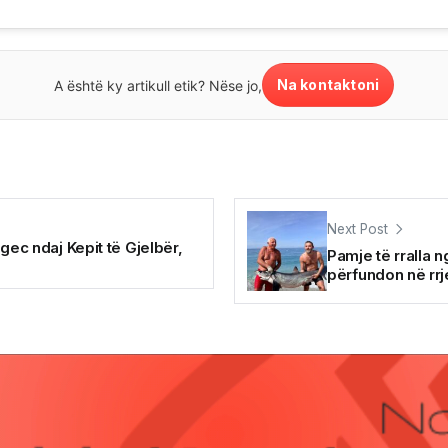
Na kontaktoni
A është ky artikull etik? Nëse jo,
Next Post
gec ndaj Kepit të Gjelbër,
Pamje të rralla 
përfundon në rrj