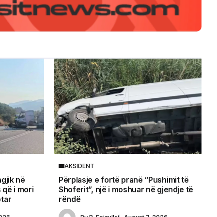
AKSIDENT
agjik në
Përplasje e fortë pranë “Pushimit të
 që i mori
Shoferit”, një i moshuar në gjendje të
ptar
rëndë