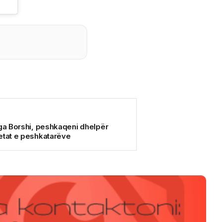
nga Borshi, peshkaqeni dhelpër
etat e peshkatarëve