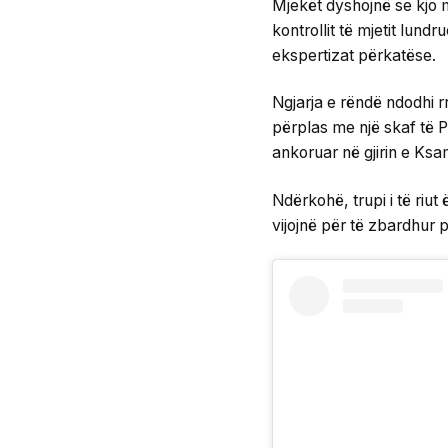
Mjekët dyshojnë se kjo 
kontrollit të mjetit lund
ekspertizat përkatëse.
Ngjarja e rëndë ndodhi rr
përplas me një skaf të Po
ankoruar në gjirin e Ksami
Ndërkohë, trupi i të riut
vijojnë për të zbardhur p