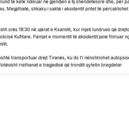
mund të ketë ndikuar në gjendjen e tij shëndetësore dhe, për p
rues. Megjithatë, shkaku i saktë i aksidentit pritet të përcaktoh
eth orës 18:30 në ujërat e Ksamilit, kur mjeti lundrues që drejt
licisë Kufitare. Pamjet e momentit të aksidentit janë filmuar ng
lit.
 është transportuar drejt Tiranës, ku do t’i nënshtrohet autopsi
lotësisht rrethanat e tragjedisë që tronditi qytetin bregdetar