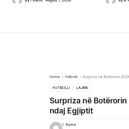
By
I. Rama
August 7, 2026
By
B. 
Home
Futbolli
Surpriza në Botërorin 2026:
/
/
FUTBOLLI
LAJME
Surpriza në Botërorin
ndaj Egjiptit
I. Rama