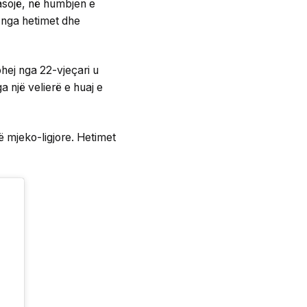
asojë, në humbjen e
et nga hetimet dhe
ohej nga 22-vjeçari u
a një velierë e huaj e
së mjeko-ligjore. Hetimet