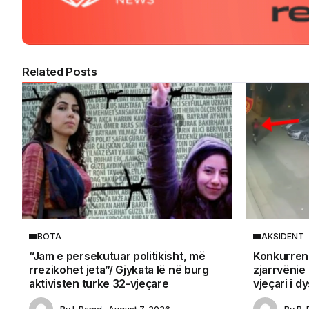
Related Posts
BOTA
AKSIDENT
“Jam e persekutuar politikisht, më
Konkurrenc
rrezikohet jeta”/ Gjykata lë në burg
zjarrvënie
aktivisten turke 32-vjeçare
vjeçari i d