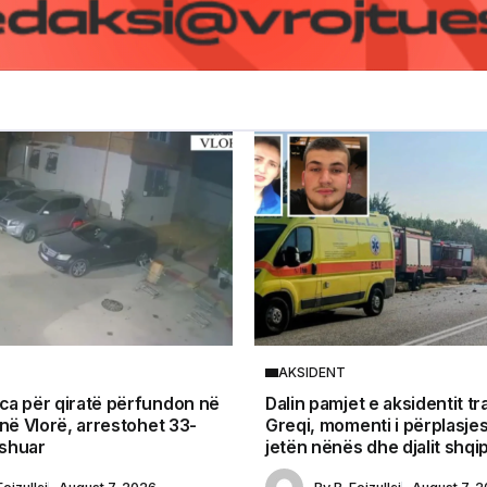
AKSIDENT
a për qiratë përfundon në
Dalin pamjet e aksidentit tr
 në Vlorë, arrestohet 33-
Greqi, momenti i përplasjes
yshuar
jetën nënës dhe djalit shqi