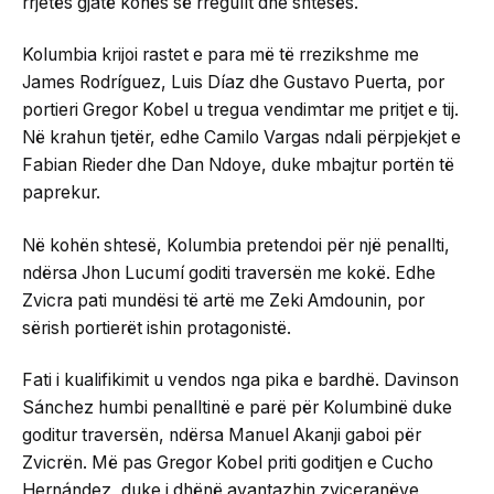
rrjetës gjatë kohës së rregullt dhe shtesës.
Kolumbia krijoi rastet e para më të rrezikshme me
James Rodríguez, Luis Díaz dhe Gustavo Puerta, por
portieri Gregor Kobel u tregua vendimtar me pritjet e tij.
Në krahun tjetër, edhe Camilo Vargas ndali përpjekjet e
Fabian Rieder dhe Dan Ndoye, duke mbajtur portën të
paprekur.
Në kohën shtesë, Kolumbia pretendoi për një penallti,
ndërsa Jhon Lucumí goditi traversën me kokë. Edhe
Zvicra pati mundësi të artë me Zeki Amdounin, por
sërish portierët ishin protagonistë.
Fati i kualifikimit u vendos nga pika e bardhë. Davinson
Sánchez humbi penalltinë e parë për Kolumbinë duke
goditur traversën, ndërsa Manuel Akanji gaboi për
Zvicrën. Më pas Gregor Kobel priti goditjen e Cucho
Hernández, duke i dhënë avantazhin zviceranëve,