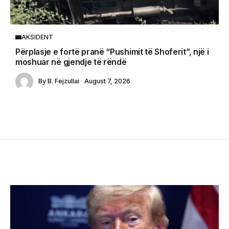
AKSIDENT
Përplasje e fortë pranë “Pushimit të Shoferit”, një i
moshuar në gjendje të rëndë
By
B. Fejzullai
August 7, 2026