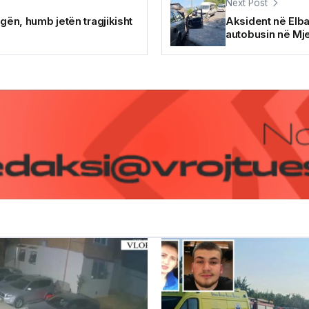
Next Post
ugën, humb jetën tragjikisht
Aksident në Elba
autobusin në Mj