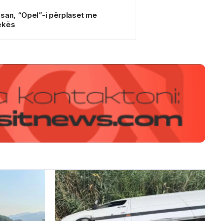
san, “Opel”-i përplaset me
ekës