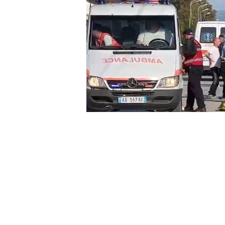
Home
Aksident
Po tentonte të kalonte rr
/
/
AKSIDENT
LAJME
POLICI
SHQIPËR