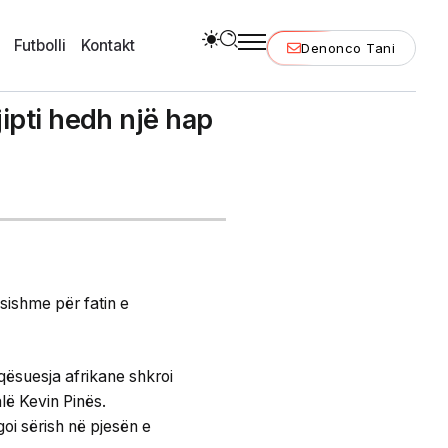
Futbolli
Kontakt
Denonco Tani
jipti hedh një hap
sishme për fatin e
qësuesja afrikane shkroi
alë Kevin Pinës.
oi sërish në pjesën e