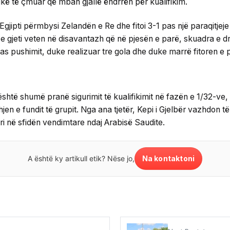
ikë të çmuar që mban gjallë ëndrrën për kualifikim.
gjipti përmbysi Zelandën e Re dhe fitoi 3-1 pas një paraqitje
 e gjeti veten në disavantazh që në pjesën e parë, skuadra e
s pushimit, duke realizuar tre gola dhe duke marrë fitoren e 
është shumë pranë sigurimit të kualifikimit në fazën e 1/32-ve
hjen e fundit të grupit. Nga ana tjetër, Kepi i Gjelbër vazhdon t
ori në sfidën vendimtare ndaj Arabisë Saudite.
Na kontaktoni
A është ky artikull etik? Nëse jo,