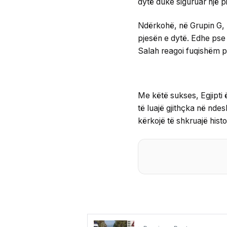
dytë duke siguruar një p
Ndërkohë, në Grupin G, E
pjesën e dytë. Edhe pse
Salah reagoi fuqishëm pa
Me këtë sukses, Egjipti 
të luajë gjithçka në ndes
kërkojë të shkruajë hist