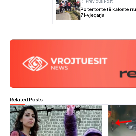
Previous Post
Po tentonte të kalonte rr
71-vjeçarja
Related Posts