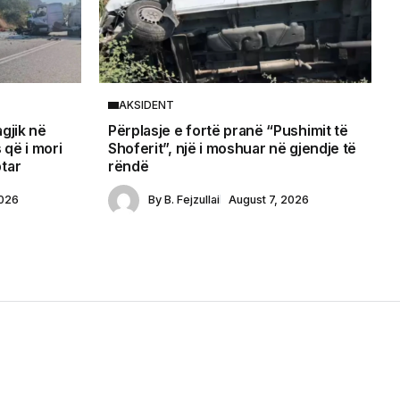
AKSIDENT
agjik në
Përplasje e fortë pranë “Pushimit të
 që i mori
Shoferit”, një i moshuar në gjendje të
ptar
rëndë
2026
By
B. Fejzullai
August 7, 2026