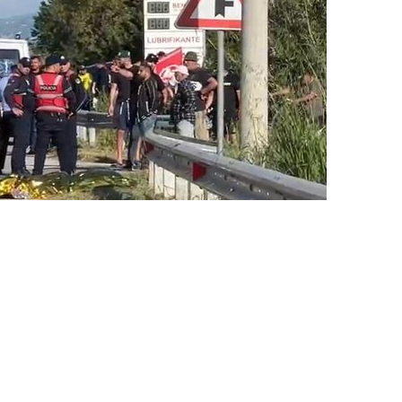
ugën, humb jetën tragjikisht 71-vjeçarja
IA