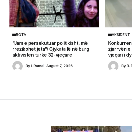
BOTA
AKSIDENT
“Jam e persekutuar politikisht, më
Konkurrenc
rrezikohet jeta”/ Gjykata lë në burg
zjarrvënie
aktivisten turke 32-vjeçare
vjeçari i d
By
I. Rama
August 7, 2026
By
B. 