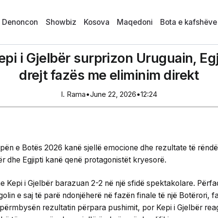
i Denoncon
Showbiz
Kosova
Maqedoni
Bota e kafshëve
pi i Gjelbër surprizon Uruguain, Eg
drejt fazës me eliminim direkt
I. Rama
•
June 22, 2026
•
12:24
pën e Botës 2026 kanë sjellë emocione dhe rezultate të rëndë
ër dhe Egjipti kanë qenë protagonistët kryesorë.
 Kepi i Gjelbër barazuan 2-2 në një sfidë spektakolare. Përfa
golin e saj të parë ndonjëherë në fazën finale të një Botërori, f
përmbysën rezultatin përpara pushimit, por Kepi i Gjelbër reag