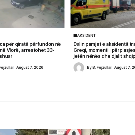
AKSIDENT
a për qiratë përfundon në
Dalin pamjet e aksidentit tr
 në Vlorë, arrestohet 33-
Greqi, momenti i përplasjes
yshuar
jetën nënës dhe djalit shqi
Fejzullai
August 7, 2026
By
B. Fejzullai
August 7, 