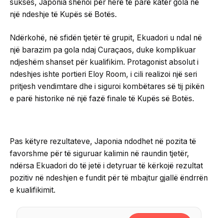
sukses, Japonia shënoi për herë të parë katër gola në
një ndeshje të Kupës së Botës.
Ndërkohë, në sfidën tjetër të grupit, Ekuadori u ndal në
një barazim pa gola ndaj Curaçaos, duke komplikuar
ndjeshëm shanset për kualifikim. Protagonist absolut i
ndeshjes ishte portieri Eloy Room, i cili realizoi një seri
pritjesh vendimtare dhe i siguroi kombëtares së tij pikën
e parë historike në një fazë finale të Kupës së Botës.
Pas këtyre rezultateve, Japonia ndodhet në pozita të
favorshme për të siguruar kalimin në raundin tjetër,
ndërsa Ekuadori do të jetë i detyruar të kërkojë rezultat
pozitiv në ndeshjen e fundit për të mbajtur gjallë ëndrrën
e kualifikimit.