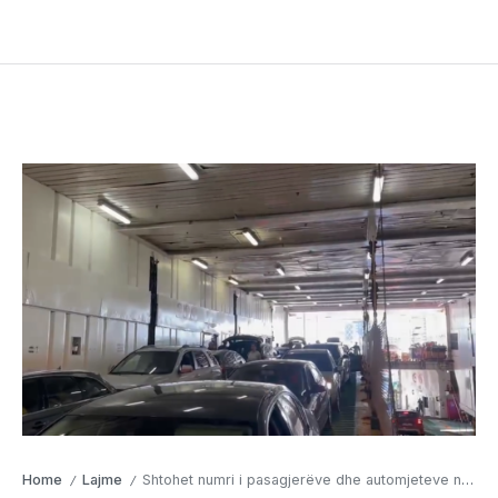
Home
Lajme
Shtohet numri i pasagjerëve dhe automjeteve në Portin e Vlorës
/
/