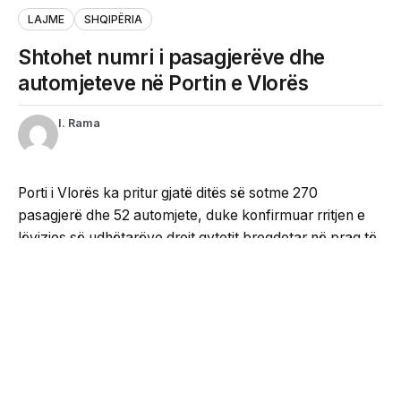
LAJME
SHQIPËRIA
Shtohet numri i pasagjerëve dhe
automjeteve në Portin e Vlorës
I. Rama
Porti i Vlorës ka pritur gjatë ditës së sotme 270
pasagjerë dhe 52 automjete, duke konfirmuar rritjen e
lëvizjes së udhëtarëve drejt qytetit bregdetar në prag të
sezonit turistik veror.
Sipas autoriteteve portuale, procesi i përpunimit të
pasagjerëve dhe mjeteve është zhvilluar pa probleme,
ndërsa janë marrë të gjitha masat për të garantuar
sigurinë, shmangien e vonesave dhe ofrimin e
shërbimeve sa më efikase për qytetarët dhe turistët.