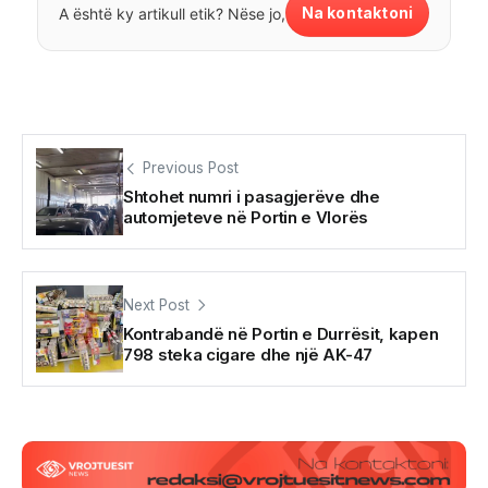
Na kontaktoni
A është ky artikull etik? Nëse jo,
Previous Post
Shtohet numri i pasagjerëve dhe
automjeteve në Portin e Vlorës
Next Post
Kontrabandë në Portin e Durrësit, kapen
798 steka cigare dhe një AK-47