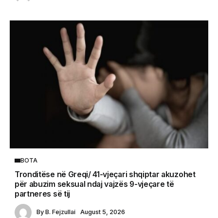
BOTA
Tronditëse në Greqi/ 41-vjeçari shqiptar akuzohet
për abuzim seksual ndaj vajzës 9-vjeçare të
partneres së tij
By
B. Fejzullai
August 5, 2026