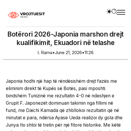
Botërori 2026-Japonia marshon drejt
kualifikimit, Ekuadori në telashe
I. Rama
•
June 21, 2026
•
11:26
Japonia hodhi një hap të rëndësishëm drejt fazës me
eliminim direkt të Kupës së Botës, pasi mposhti
bindshëm Tunizinë me rezultatin 4-0 në ndeshjen e
Grupit F. Japonezët dominuan takimin nga fillimi në
fund, me Daichi Kamada që zhbllokoi rezultatin që në
minutat e para, ndërsa Ayase Ueda realizoi dy gola dhe
Junya Ito shtoi të tretin për një fitore historike. Me këtë