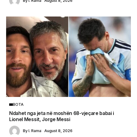
By
I. Rama
August 8, 2026
BOTA
Ndahet nga jeta në moshën 68-vjeçare babai i
Lionel Messit, Jorge Messi
By
I. Rama
August 8, 2026