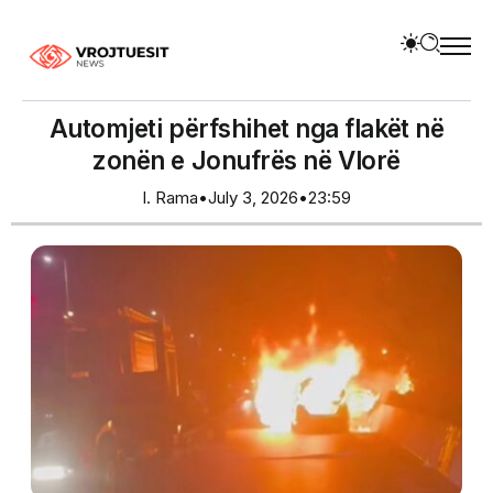
Automjeti përfshihet nga flakët në
zonën e Jonufrës në Vlorë
I. Rama
•
July 3, 2026
•
23:59