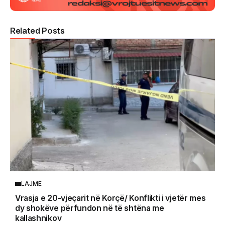
Related Posts
LAJME
Vrasja e 20-vjeçarit në Korçë/ Konflikti i vjetër mes
dy shokëve përfundon në të shtëna me
kallashnikov