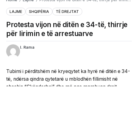
/
/
LAJME
SHQIPËRIA
TË DREJTAT
Protesta vijon në ditën e 34-të, thirrje
për lirimin e të arrestuarve
I. Rama
Tubimi i përditshëm në kryeqytet ka hyrë në ditën e 34-
të, ndërsa qindra qytetarë u mblodhën fillimisht në
sheshin “Skënderbej” dhe më pas marshuan drejt
godinës së Kryeministrisë, ku po mbahen fjalime nga
organizatorët dhe pjesëmarrësit.
Një nga nismëtarët e protestës, Arben Kola, iu drejtua
pjesëmarrësve me një apel për të shmangur çdo
përplasje me gazetarët dhe operatorët e mediave.