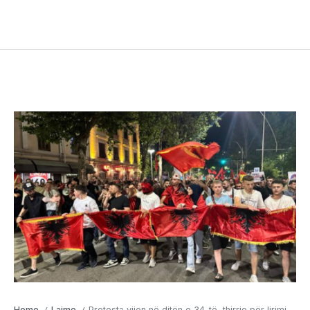
Home
Lajme
Protesta vijon në ditën e 34-të, thirrje për lirimin e të arrestuarve