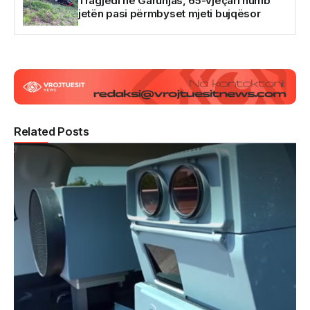
Tragjedi në Garunjas, 65-vjeçari humb
jetën pasi përmbyset mjeti bujqësor
Related Posts