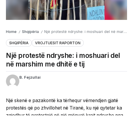
Home
Shqipëria
Një protestë ndryshe: i moshuari del në marshim me dhitë e tij
/
/
SHQIPËRIA
VROJTUESIT RAPORTON
Një protestë ndryshe: i moshuari del
në marshim me dhitë e tij
B. Fejzullai
Një skenë e pazakontë ka tërhequr vëmendjen gjatë
protestës që po zhvillohet në Tiranë, ku një qytetar ka
zgjedhur të protestojë në një mënyrë krejt ndryshe nga
të tjerët.