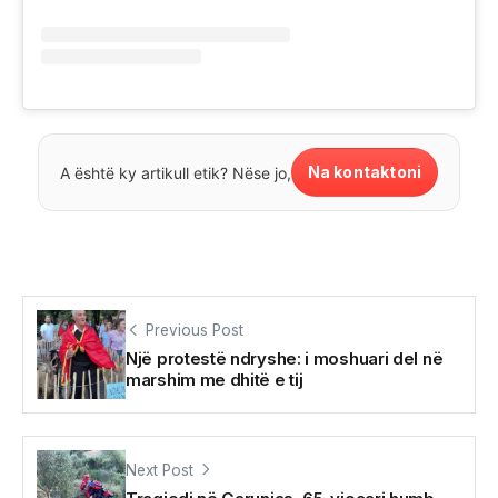
Na kontaktoni
A është ky artikull etik? Nëse jo,
Previous Post
Një protestë ndryshe: i moshuari del në
marshim me dhitë e tij
Next Post