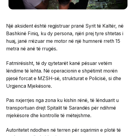
Një aksident është regjistruar pranë Syrit të Kaltër, në
Bashkinë Finiq, ku dy persona, njëri prej tyre shtetas i
huaj, janë rrëzuar me motor në një humnerë rreth 15
metra në anë të rrugës.
Fatmirësisht, të dy qytetarët kanë pësuar vetëm
lëndime të lehta. Në operacionin e shpëtimit morën
pjesë forcat e MZSH-së, strukturat e Policisë, si dhe
Urgjenca Mjekësore.
Pas nxjerrjes nga zona ku kishin rënë, të lënduarit u
transportuan drejt Spitalit të Sarandës për ndihmë
mjekësore dhe kontrolle të mëtejshme.
Autoritetet ndodhen në terren për sqarimin e plotë të