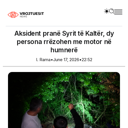
Aksident pranë Syrit të Kaltër, dy
persona rrëzohen me motor në
humnerë
I. Rama
•
June 17, 2026
•
22:52