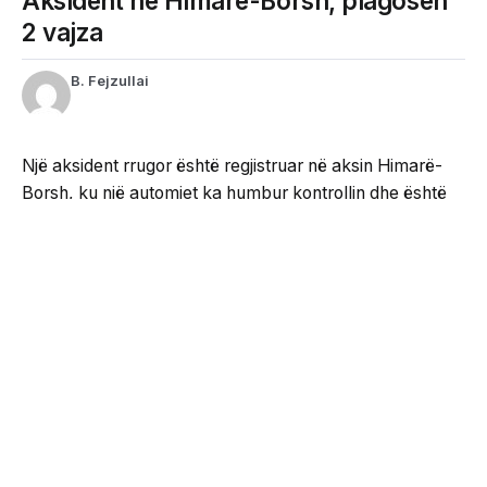
Aksident në Himarë-Borsh, plagosen
2 vajza
B. Fejzullai
Një aksident rrugor është regjistruar në aksin Himarë-
Borsh, ku një automjet ka humbur kontrollin dhe është
përplasur me bordurën anësore të rrugës.
Si pasojë e përplasjes kanë mbetur të plagosura dy
vajza, të cilat janë transportuar për të marrë ndihmë
mjekësore.
Në vendngjarje kanë mbërritur forcat e policisë dhe
grupi hetimor, që po punon për zbardhjen e shkaqeve të
aksidentit.