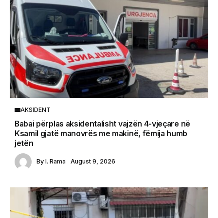
AKSIDENT
Babai përplas aksidentalisht vajzën 4-vjeçare në
Ksamil gjatë manovrës me makinë, fëmija humb
jetën
By
I. Rama
August 9, 2026