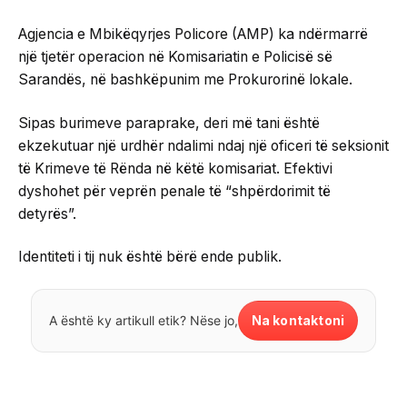
Agjencia e Mbikëqyrjes Policore (AMP) ka ndërmarrë
një tjetër operacion në Komisariatin e Policisë së
Sarandës, në bashkëpunim me Prokurorinë lokale.
Sipas burimeve paraprake, deri më tani është
ekzekutuar një urdhër ndalimi ndaj një oficeri të seksionit
të Krimeve të Rënda në këtë komisariat. Efektivi
dyshohet për veprën penale të “shpërdorimit të
detyrës”.
Identiteti i tij nuk është bërë ende publik.
Na kontaktoni
A është ky artikull etik? Nëse jo,