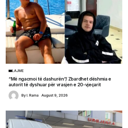
LAJME
“Më ngacmoi të dashurën”/ Zbardhet dëshmia e
autorit të dyshuar për vrasjen e 20-vjeçarit
By
I. Rama
August 9, 2026