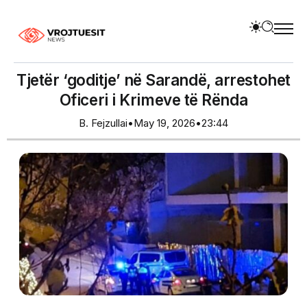
Tjetër ‘goditje’ në Sarandë, arrestohet
Oficeri i Krimeve të Rënda
B. Fejzullai
•
May 19, 2026
•
23:44