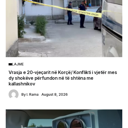
LAJME
Vrasja e 20-vjeçarit në Korçë/ Konflikti i vjetër mes
dy shokëve përfundon në të shtëna me
kallashnikov
By
I. Rama
August 8, 2026