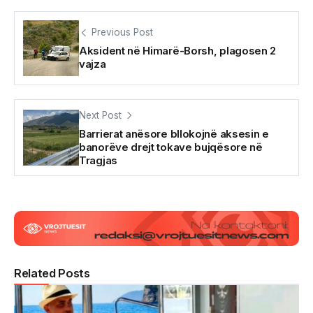
Previous Post
Aksident në Himarë-Borsh, plagosen 2
vajza
Next Post
Barrierat anësore bllokojnë aksesin e
banorëve drejt tokave bujqësore në
Tragjas
Related Posts