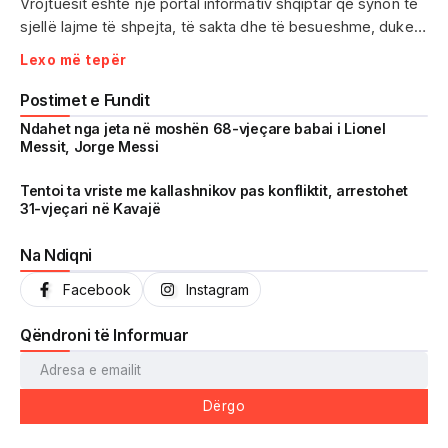
Vrojtuesit është një portal informativ shqiptar që synon të
sjellë lajme të shpejta, të sakta dhe të besueshme, duke
treguar realitetin pa çensurë. Fokus i punës sonë janë
Lexo më tepër
ngjarjet e aktualitetit, problematikat sociale, denoncimet
qytetare dhe zhvillimet që prekin drejtpërdrejt jetën e
Postimet e Fundit
përditshme të shqiptarëve.
Ndahet nga jeta në moshën 68-vjeçare babai i Lionel
Messit, Jorge Messi
Me një komunitet gjithnjë në rritje dhe miliona shikime të
arritura në një kohë shumë të shkurtër, Vrojtuesit është
Tentoi ta vriste me kallashnikov pas konfliktit, arrestohet
31-vjeçari në Kavajë
kthyer në një zë të fortë informimi dhe një pasqyrë reale të
shoqërisë shqiptare.
Na Ndiqni
Facebook
Instagram
Qëndroni të Informuar
Dërgo