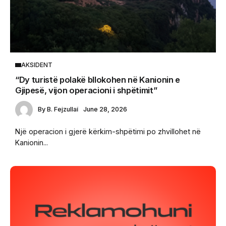
AKSIDENT
“Dy turistë polakë bllokohen në Kanionin e
Gjipesë, vijon operacioni i shpëtimit”
By
B. Fejzullai
June 28, 2026
Një operacion i gjerë kërkim-shpëtimi po zhvillohet në
Kanionin...