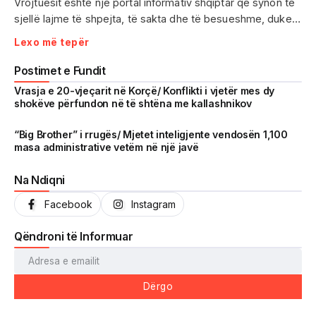
Vrojtuesit është një portal informativ shqiptar që synon të
sjellë lajme të shpejta, të sakta dhe të besueshme, duke
treguar realitetin pa çensurë. Fokus i punës sonë janë
Lexo më tepër
ngjarjet e aktualitetit, problematikat sociale, denoncimet
qytetare dhe zhvillimet që prekin drejtpërdrejt jetën e
Postimet e Fundit
përditshme të shqiptarëve.
Vrasja e 20-vjeçarit në Korçë/ Konflikti i vjetër mes dy
shokëve përfundon në të shtëna me kallashnikov
Me një komunitet gjithnjë në rritje dhe miliona shikime të
arritura në një kohë shumë të shkurtër, Vrojtuesit është
“Big Brother” i rrugës/ Mjetet inteligjente vendosën 1,100
masa administrative vetëm në një javë
kthyer në një zë të fortë informimi dhe një pasqyrë reale të
shoqërisë shqiptare.
Na Ndiqni
Facebook
Instagram
Qëndroni të Informuar
Dërgo