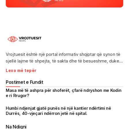
Vrojtuesit është një portal informativ shqiptar që synon të
sjellë lajme të shpejta, të sakta dhe të besueshme, duke
treguar realitetin pa çensurë. Fokus i punës sonë janë
Lexo më tepër
ngjarjet e aktualitetit, problematikat sociale, denoncimet
qytetare dhe zhvillimet që prekin drejtpërdrejt jetën e
Postimet e Fundit
përditshme të shqiptarëve.
Masa më të ashpra për shoferët, çfarë ndryshon me Kodin
e ri Rrugor?
Me një komunitet gjithnjë në rritje dhe miliona shikime të
arritura në një kohë shumë të shkurtër, Vrojtuesit është
Humbi ndjenjat gjatë punës në një kantier ndërtimi në
Durrës, 40-vjeçari ndërron jetë në spital.
kthyer në një zë të fortë informimi dhe një pasqyrë reale të
shoqërisë shqiptare.
Na Ndiqni