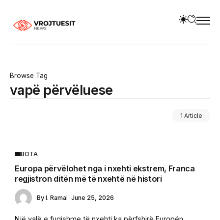
Browse Tag
vapë përvëluese
1 Article
BOTA
Europa përvëlohet nga i nxehti ekstrem, Franca
regjistron ditën më të nxehtë në histori
By
I. Rama
June 25, 2026
Një valë e fuqishme të nxehti ka përfshirë Europën